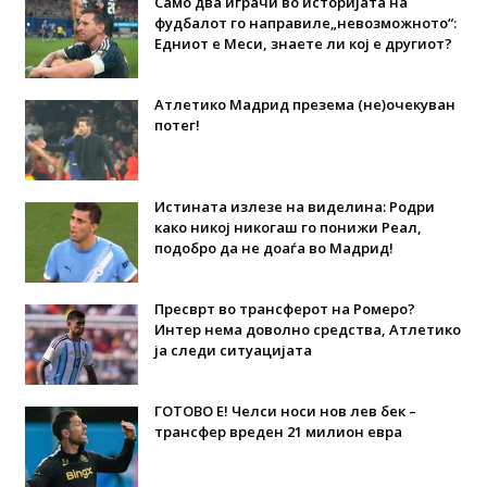
Само два играчи во историјата на
фудбалот го направиле„невозможното“:
Едниот е Меси, знаете ли кој е другиот?
Атлетико Мадрид презема (не)очекуван
потег!
Истината излезе на виделина: Родри
како никој никогаш го понижи Реал,
подобро да не доаѓа во Мадрид!
Пресврт во трансферот на Ромеро?
Интер нема доволно средства, Атлетико
ја следи ситуацијата
ГОТОВО Е! Челси носи нов лев бек –
трансфер вреден 21 милион евра