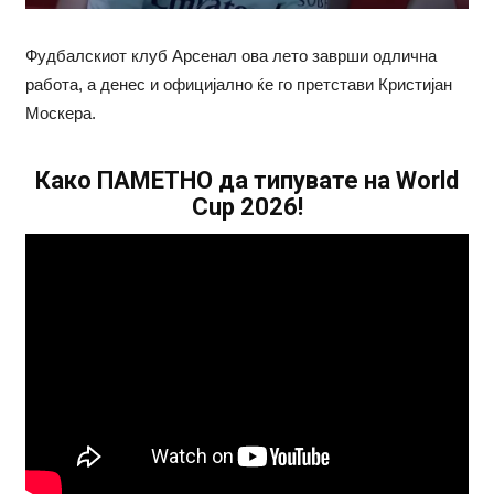
Фудбалскиот клуб Арсенал ова лето заврши одлична
работа, а денес и официјално ќе го претстави Кристијан
Москера.
Како ПАМЕТНО да типувате на World
Cup 2026!