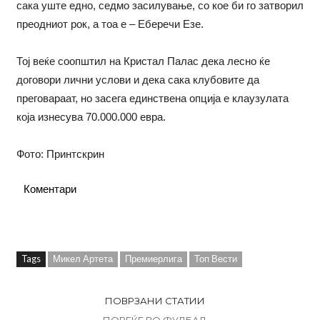
сака уште едно, седмо засилување, со кое би го затворил
преодниот рок, а тоа е – Еберечи Езе.
Тој веќе соопштил на Кристал Палас дека лесно ќе
договори лични услови и дека сака клубовите да
преговараат, но засега единствена опција е клаузулата
која изнесува 70.000.000 евра.
Фото: Принтскрин
Коментари
Tags
Микел Артета
Премиерлига
Топ Вести
ПОВРЗАНИ СТАТИИ
ПОВЕЌЕ ВО ФУДБАЛ