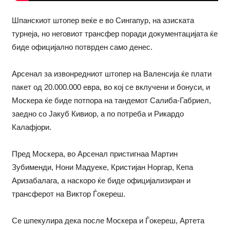
Шпанскиот штопер веќе е во Сингапур, на азиската
турнеја, но неговиот трансфер поради документацијата ќе
биде официјално потврден само денес.
Арсенал за извонредниот штопер на Валенсија ќе плати
пакет од 20.000.000 евра, во кој се вклучени и бонуси, и
Москера ќе биде потпора на тандемот Салиба-Габриел,
заедно со Јакуб Кивиор, а по потреба и Рикардо
Калафјори.
Пред Москера, во Арсенал пристигнаа Мартин
Зубименди, Нони Мадуеке, Кристијан Норгар, Кепа
Аризабалага, а наскоро ќе биде официјализиран и
трансферот на Виктор Ѓокереш.
Се шпекулира дека после Москера и Ѓокереш, Артета