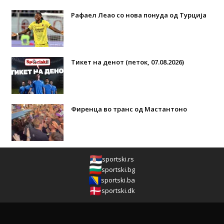
Рафаел Леао со нова понуда од Турција
Тикет на денот (петок, 07.08.2026)
Фиренца во транс од Мастантоно
sportski.rs
sportski.bg
sportski.ba
sportski.dk