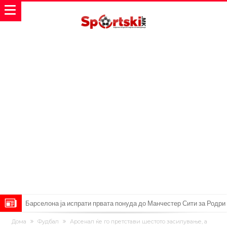
Барселона ја испрати првата понуда до Манчестер Сити за Родри
Манчестер Сити веќе му најде замена на Родри, и тоа во голем
Дома
Фудбал
Арсенал ќе го претстави шестото засилување, а