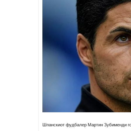
Шпанскиот фудбалер Мартин Зубименди го 