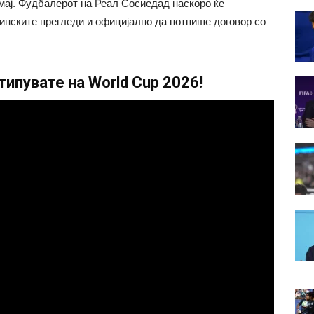
 мај. Фудбалерот на Реал Сосиедад наскоро ќе
цинските прегледи и официјално да потпише договор со
ипувате на World Cup 2026!