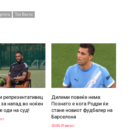
ртета
Топ Вести
и репрезентативец
Дилеми повеќе нема:
 за напад во ноќен
Познато е кога Родри ќе
е оди на суд!
стане новиот фудбалер на
Барселона
уст
20:00, 07 август