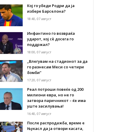
Кој го убеди Родри да ја
избере Барселона?
18:40, 07 август
Инфантино го возвраќа
ударот, кој сè досега го
поддржал?
18:00, 07 август
„Влегувам на стадионот за да
го разнесам Меси со четири
бомби“
17:20, 07 август
Реал потроши повеќе од 200
милиони евра, но не го
затвора паричникот – ќе има
уште засилувања!
16:40, 07 август
После распродажба, време е
Њукасл да ја отвори касата,