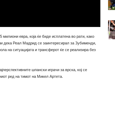
 милиони евра, која ќе биде исплатена во рати, како
ини дека Реал Мадрид се заинтересирал за Зубименди,
ола на ситуацијата и трансферот ќе се реализира без
јперспективните шпански играчи за врска, кој се
ниот ред на тимот на Микел Артета.