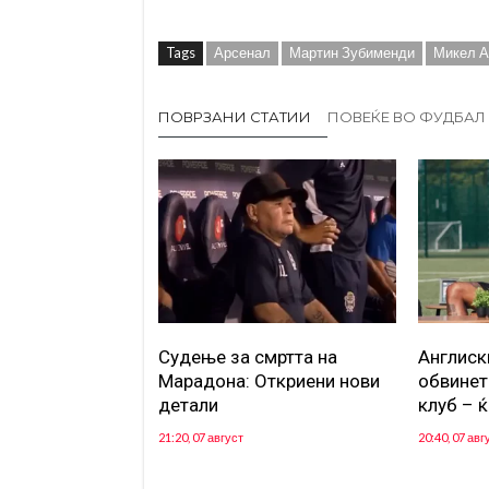
Tags
Арсенал
Мартин Зубименди
Микел А
ПОВРЗАНИ СТАТИИ
ПОВЕЌЕ ВО ФУДБАЛ
Судење за смртта на
Англиск
Марадона: Откриени нови
обвинет
детали
клуб – ќ
21:20, 07 август
20:40, 07 авг