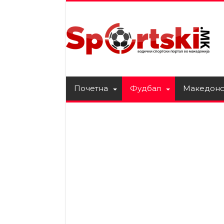
Почетна
Фудбал
Македонс