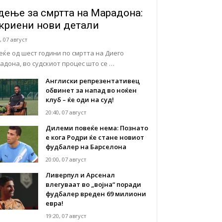
дење за смртта на Марадона:
криени нови детали
, 07 август
еќе од шест години по смртта на Диего
адона, во судскиот процес што се …
Англиски репрезентативец
обвинет за напад во ноќен
клуб – ќе оди на суд!
20:40, 07 август
Дилеми повеќе нема: Познато
е кога Родри ќе стане новиот
фудбалер на Барселона
20:00, 07 август
Ливерпул и Арсенал
влегуваат во „војна“ поради
фудбалер вреден 69 милиони
евра!
19:20, 07 август