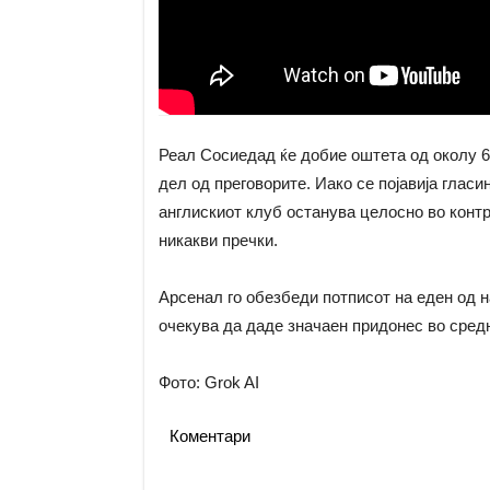
Реал Сосиедад ќе добие оштета од околу 65
дел од преговорите. Иако се појавија глас
англискиот клуб останува целосно во контр
никакви пречки.
Арсенал го обезбеди потписот на еден од на
очекува да даде значаен придонес во сред
Фото: Grok AI
Коментари