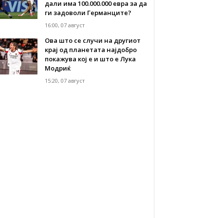
дали има 100.000.000 евра за да
ги задоволи Германците?
16:00, 07 август
Ова што се случи на другиот
крај од планетата најдобро
покажува кој е и што е Лука
Модриќ
15:20, 07 август