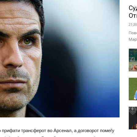
Су
От
21:20
Пов
Мар
прифати трансферот во Арсенал, а договорот помеѓу