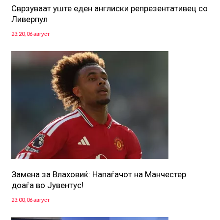
Сврзуваат уште еден англиски репрезентативец со
Ливерпул
23:20, 06 август
Замена за Влаховиќ: Напаѓачот на Манчестер
доаѓа во Јувентус!
23:00, 06 август