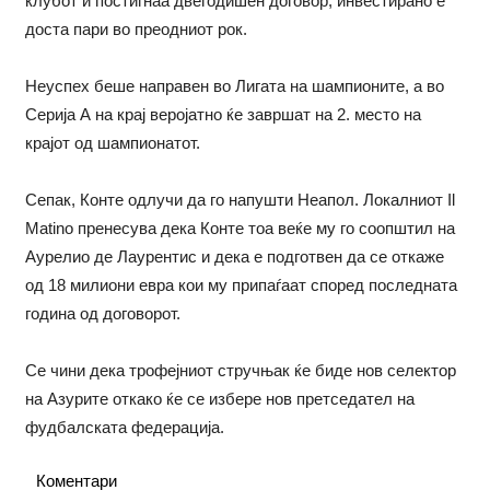
клубот и постигнаа двегодишен договор, инвестирано е
доста пари во преодниот рок.
Неуспех беше направен во Лигата на шампионите, а во
Серија А на крај веројатно ќе завршат на 2. место на
крајот од шампионатот.
Сепак, Конте одлучи да го напушти Неапол. Локалниот Il
Matino пренесува дека Конте тоа веќе му го соопштил на
Аурелио де Лаурентис и дека е подготвен да се откаже
од 18 милиони евра кои му припаѓаат според последната
година од договорот.
Се чини дека трофејниот стручњак ќе биде нов селектор
на Азурите откако ќе се избере нов претседател на
фудбалската федерација.
Коментари