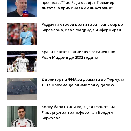
прогноза: “Тие ќе ја освојат Премиер
лигата, а причината е едноставна”
Родри ги отвори вратите за трансфер во
Барселона, Реал Мадрид е информиран
Крај на сагата: Винисиус останува во
Реал Мадрид до 2032 година
Директор на ФИА за драмата во Формула
1: Не можеме да одиме толку далеку!
Колку бара ПСЖ и кој е „плафонот“ на
Ливерпул за трансферот ан Бредли
Баркола?