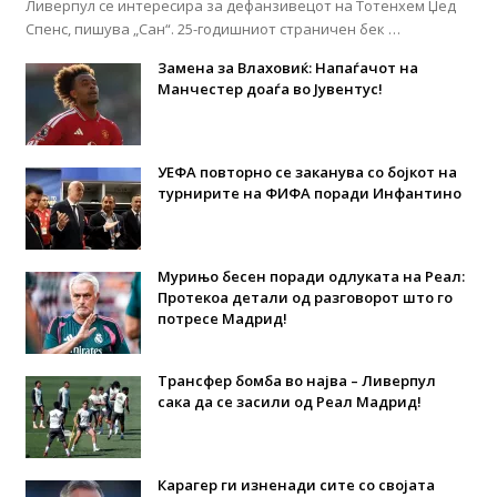
Ливерпул се интересира за дефанзивецот на Тотенхем Џед
Спенс, пишува „Сан“. 25-годишниот страничен бек …
Замена за Влаховиќ: Напаѓачот на
Манчестер доаѓа во Јувентус!
УЕФА повторно се заканува со бојкот на
турнирите на ФИФА поради Инфантино
Мурињо бесен поради одлуката на Реал:
Протекоа детали од разговорот што го
потресе Мадрид!
Трансфер бомба во најва – Ливерпул
сака да се засили од Реал Мадрид!
Карагер ги изненади сите со својата