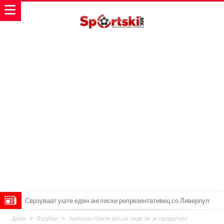
Сврзуваат уште еден англиски репрезентативец со Ливерпул
Замена за Влаховиќ: Напаѓачот на Манчестер доаѓа во Јувентус!
Дома
Фудбал
Антонио Конте реши каде ќе ја продолжи