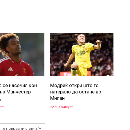
с се насочил кон
Модриќ откри што го
 на Манчестер
натерало да остане во
д
Милан
уст
22:30, 05 август
јте поврзани статии