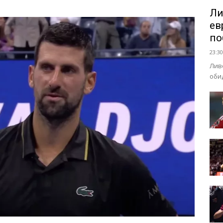
Ли
ев
по
23:30
Лив
оби