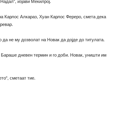
Надал”, изјави Мекилрој.
на Карлос Алкараз, Хуан Карлос Фереро, смета дека
превар.
о да не му дозволат на Новак да дојде до титулата.
 Бараше дневен термин и го доби. Новак, уништи им
то“, сметаат тие.