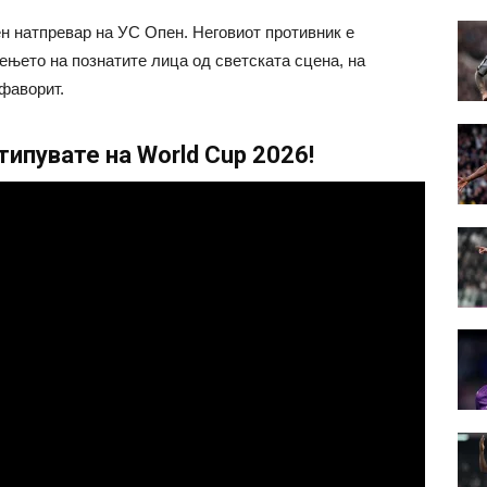
ен натпревар на УС Опен. Неговиот противник е
ењето на познатите лица од светската сцена, на
фаворит.
ипувате на World Cup 2026!