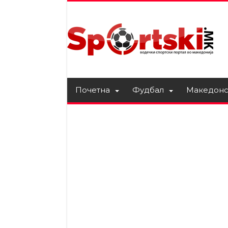
Почетна
Фудбал
Македонс