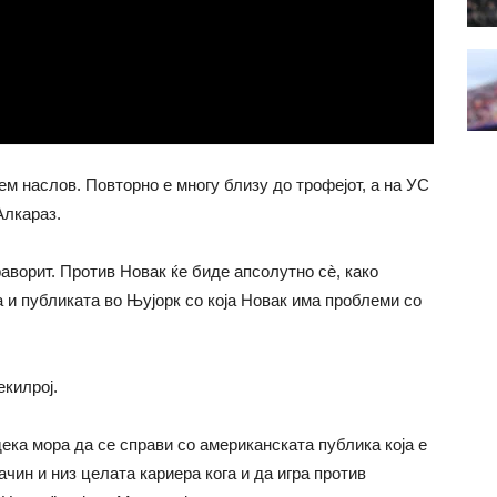
ем наслов. Повторно е многу близу до трофејот, а на УС
Алкараз.
аворит. Против Новак ќе биде апсолутно сè, како
ка и публиката во Њујорк со која Новак има проблеми со
килрој.
дека мора да се справи со американската публика која е
начин и низ целата кариера кога и да игра против