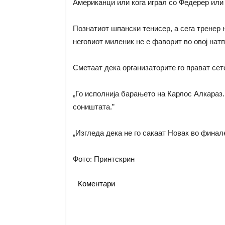
Американци или кога играл со Федерер или 
Познатиот шпански тенисер, а сега тренер 
неговиот миленик не е фаворит во овој нат
Сметаат дека организаторите го прават сет
„Го исполнија барањето на Карлос Алкараз.
соништата.”
„Изгледа дека не го сакаат Новак во финале
Фото: Принтскрин
Коментари