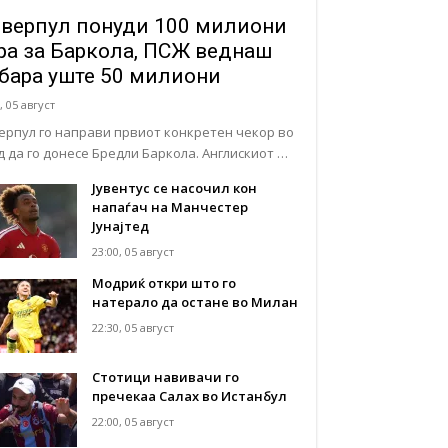
верпул понуди 100 милиони
ра за Баркола, ПСЖ веднаш
бара уште 50 милиони
, 05 август
ерпул го направи првиот конкретен чекор во
д да го донесе Бредли Баркола. Англискиот …
Јувентус се насочил кон
напаѓач на Манчестер
Јунајтед
23:00, 05 август
Модриќ откри што го
натерало да остане во Милан
22:30, 05 август
Стотици навивачи го
пречекаа Салах во Истанбул
22:00, 05 август