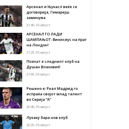
Арсенал и Њукасл веќе се
договорија, Гимарејш
заминува
21:40, 05 август
АРСЕНАЛ ГО ЛАДИ
ШАМПАЊОТ: Винисиус на праг
на Лондон!
21:20, 05 август
Познат е следниот клуб на
Душан Влаховиќ!
21:00, 05 август
Решено е: Реал Мадрид го
испраќа својот млад талент
во Серија “А”
20:40, 05 август
Лукаку бара нов клуб
20:20, 05 август