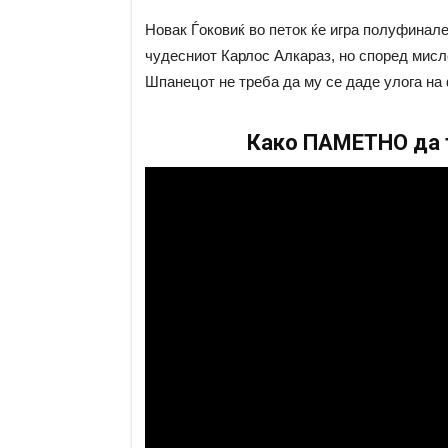
Новак Ѓоковиќ во петок ќе игра полуфинал
чудесниот Карлос Алкараз, но според мисл
Шпанецот не треба да му се даде улога на 
Како ПАМЕТНО да т