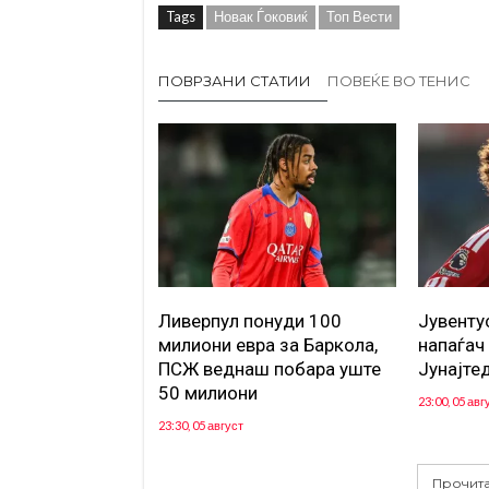
Tags
Новак Ѓоковиќ
Топ Вести
ПОВРЗАНИ СТАТИИ
ПОВЕЌЕ ВО ТЕНИС
Ливерпул понуди 100
Јувенту
милиони евра за Баркола,
напаѓач
ПСЖ веднаш побара уште
Јунајте
50 милиони
23:00, 05 авг
23:30, 05 август
Прочита