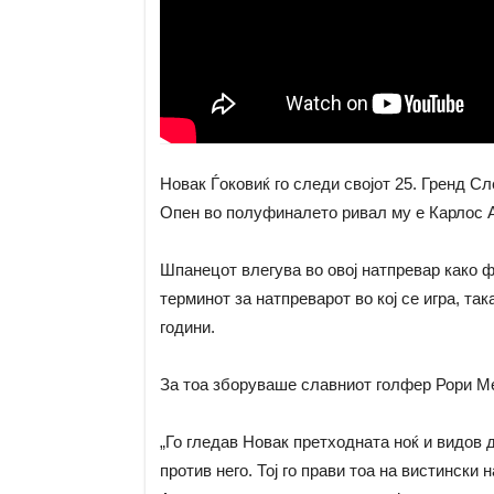
Новак Ѓоковиќ го следи својот 25. Гренд Сл
Опен во полуфиналето ривал му е Карлос 
Шпанецот влегува во овој натпревар како ф
терминот за натпреварот во кој се игра, та
години.
За тоа зборуваше славниот голфер Рори Ме
„Го гледав Новак претходната ноќ и видов 
против него. Тој го прави тоа на вистински 