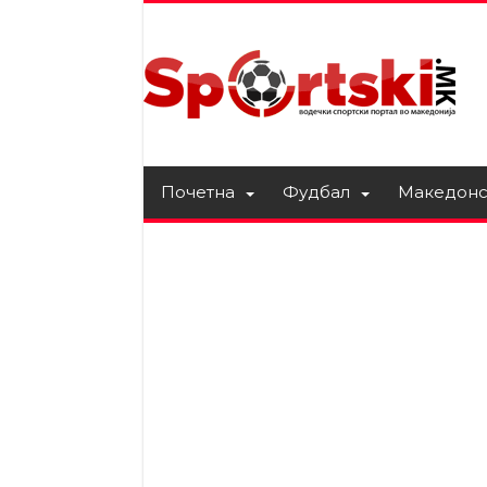
Почетна
Фудбал
Македонс