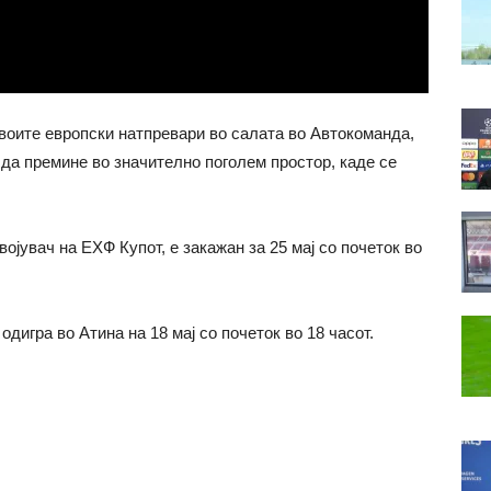
своите европски натпревари во салата во Автокоманда,
 да премине во значително поголем простор, каде се
војувач на ЕХФ Купот, е закажан за 25 мај со почеток во
одигра во Атина на 18 мај со почеток во 18 часот.