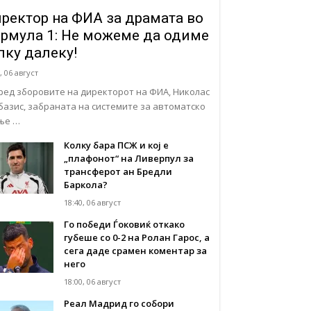
ректор на ФИА за драмата во
рмула 1: Не можеме да одиме
лку далеку!
, 06 август
ред зборовите на директорот на ФИА, Николас
базис, забраната на системите за автоматско
ње …
Колку бара ПСЖ и кој е
„плафонот“ на Ливерпул за
трансферот ан Бредли
Баркола?
18:40, 06 август
Го победи Ѓоковиќ откако
губеше со 0-2 на Ролан Гарос, а
сега даде срамен коментар за
него
18:00, 06 август
Реал Мадрид го собори