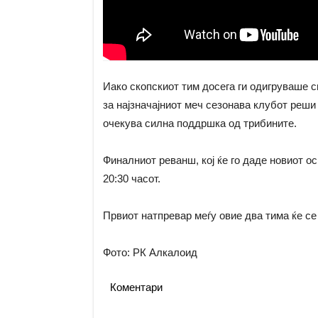
Иако скопскиот тим досега ги одигруваше 
за најзначајниот меч сезонава клубот реши
очекува силна поддршка од трибините.
Финалниот реванш, кој ќе го даде новиот ос
20:30 часот.
Првиот натпревар меѓу овие два тима ќе се 
Фото: РК Алкалоид
Коментари