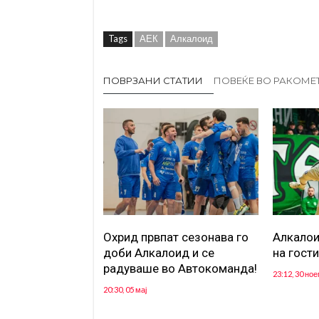
Tags
АЕК
Алкалоид
ПОВРЗАНИ СТАТИИ
ПОВЕЌЕ ВО РАКОМЕ
Oхрид првпат сезонава го
Алкалои
доби Алкалоид и се
на гости
радуваше во Автокоманда!
23:12, 30 но
20:30, 05 мај