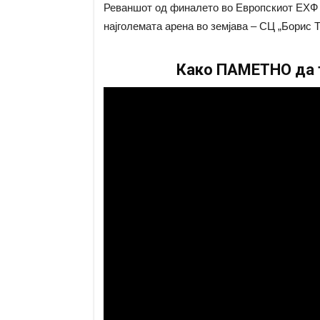
Реваншот од финалето во Европскиот ЕХФ К
најголемата арена во земјава – СЦ „Борис Т
Како ПАМЕТНО да т