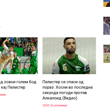
Т
д освои голем бод
Пелистер се спаси од
 кај Пелистер
пораз: Хосни во последна
секунда погоди против
ември
Алкалоид (Видео)
20:07, 21 септември