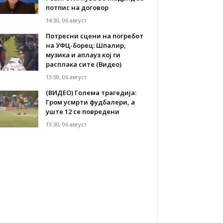
потпис на договор
14:30, 06 август
Потресни сцени на погребот
на УФЦ-борец: Шпалир,
музика и аплауз кој ги
расплака сите (Видео)
13:59, 06 август
(ВИДЕО) Голема трагедија:
Гром усмрти фудбалери, а
уште 12 се повредени
13:30, 06 август