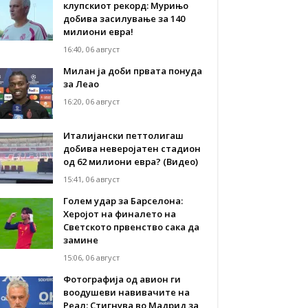
клупскиот рекорд: Мурињо
добива засилување за 140
милиони евра!
16:40, 06 август
Милан ја доби првата понуда
за Леао
16:20, 06 август
Италијански петтолигаш
добива неверојатен стадион
од 62 милиони евра? (Видео)
15:41, 06 август
Голем удар за Барселона:
Херојот на финалето на
Светското првенство сака да
замине
15:06, 06 август
Фотографија од авион ги
воодушеви навивачите на
Реал: Стигнува во Мадрид за