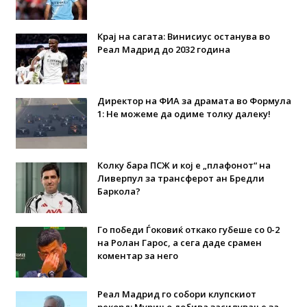
Крај на сагата: Винисиус останува во
Реал Мадрид до 2032 година
Директор на ФИА за драмата во Формула
1: Не можеме да одиме толку далеку!
Колку бара ПСЖ и кој е „плафонот“ на
Ливерпул за трансферот ан Бредли
Баркола?
Го победи Ѓоковиќ откако губеше со 0-2
на Ролан Гарос, а сега даде срамен
коментар за него
Реал Мадрид го собори клупскиот
рекорд: Мурињо добива засилување за