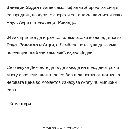
Зинедин Зидан
имаше само пофални зборови за својот
сонародник, па дури го спореди со големи шампиони како
Раул, Анри и Бразилецот Роналдо.
„Имав прилика да играм со големи асови во нападот како
Раул, Роналдо и Анри
, а Дембеле покажува дека има
потенцијал да биде како нив“, изјави Зидан.
Се очекува Дембеле да биде ѕвезда на преодниот рок и
многу европски гиганти да се борат за неговиот потпис, а
неговата цена во моментов изнесува околу 40 милиони
евра.
Коментари
ПОВРЗАНИ СТАТИИ