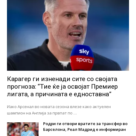
Карагер ги изненади сите со својата
прогноза: “Тие ќе ја освојат Премиер
лигата, а причината е едноставна”
Иако Арсенал во новата сезона влезе како актуелен
шампион на Англија за првпат по …
Родри ги отвори вратите за трансфер во
Барселона, Реал Мадрид е информиран