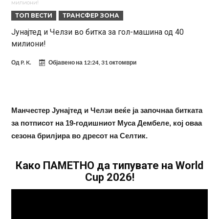
милиони!
е информиран
Крај на сагата: Винисиус останува во Реал Мадрид до 2032
ТОП ВЕСТИ
ТРАНСФЕР ЗОНА
година
Директор на ФИА за драмата во Формула 1: Не можеме да одиме
Јунајтед и Челзи во битка за гол-машина од 40
милиони!
толку далеку!
Колку бара ПСЖ и кој е „плафонот“ на Ливерпул за трансферот
ан Бредли Баркола?
Го победи Ѓоковиќ откако губеше со 0-2 на Ролан Гарос, а сега
Од
P. K.
Објавено на
12:24, 31 октомври
даде срамен коментар за него
Реал Мадрид го собори клупскиот рекорд: Мурињо добива
засилување за 140 милиони евра!
Милан ја доби првата понуда за Леао
Манчестер Јунајтед и Челзи веќе ја започнаа битката
Италијански петтолигаш добива неверојатен стадион од 62
за потписот на 19-годишниот Муса Дембеле, кој оваа
милиони евра? (Видео)
Голем удар за Барселона: Херојот на финалето на Светското
сезона брилјира во дресот на Селтик.
првенство сака да замине
Како ПАМЕТНО да типувате на World
Cup 2026!