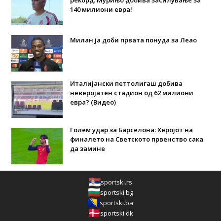
140 милиони евра!
Милан ја доби првата понуда за Леао
Италијански петтолигаш добива
неверојатен стадион од 62 милиони
евра? (Видео)
Голем удар за Барселона: Херојот на
финалето на Светското првенство сака
да замине
sportski.rs
sportski.bg
sportski.ba
sportski.dk