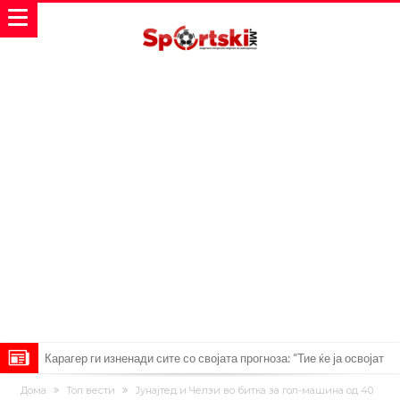
Карагер ги изненади сите со својата прогноза: “Тие ќе ја освојат
Премиер лигата, а причината е едноставна”
Родри ги отвори вратите за трансфер во Барселона, Реал Мадрид
Дома
Топ вести
Јунајтед и Челзи во битка за гол-машина од 40