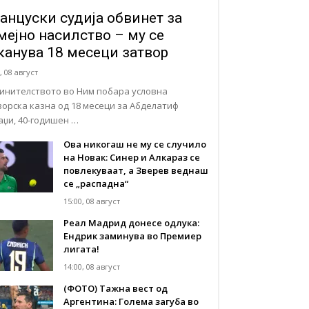
анцуски судија обвинет за
мејно насилство – му се
канува 18 месеци затвор
, 08 август
инителството во Ним побара условна
ворска казна од 18 месеци за Абделатиф
аџи, 40-годишен …
Ова никогаш не му се случило
на Новак: Синер и Алкараз се
повлекуваат, а Зверев веднаш
се „распадна“
15:00, 08 август
Реал Мадрид донесе одлука:
Eндрик заминува во Премиер
лигата!
14:00, 08 август
(ФОТО) Тажна вест од
Аргентина: Голема загуба во