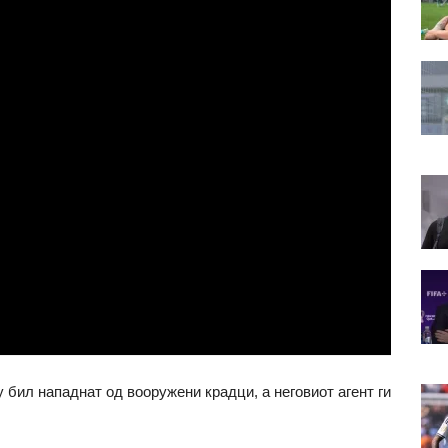
 бил нападнат од вооружени крадци, а неговиот агент ги