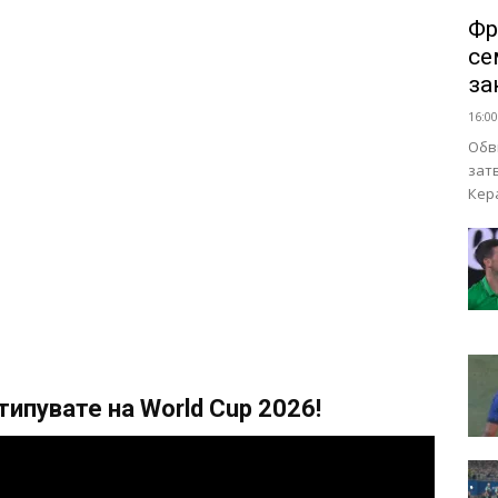
Фр
се
за
16:00
Обв
зат
Кер
ипувате на World Cup 2026!