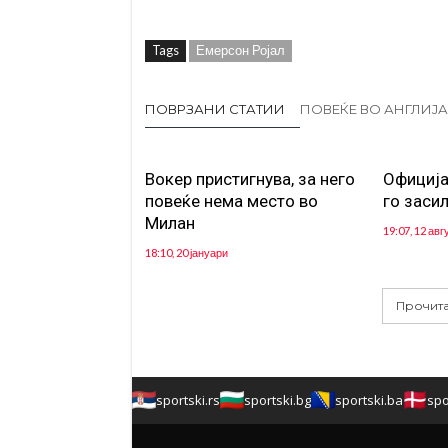
Tags
Емерсон Ројал
ПОВРЗАНИ СТАТИИ
ПОВЕЌЕ ВО АНГЛИЈА
Вокер пристигнува, за него
Официја
повеќе нема место во
го заси
Милан
19:07, 12 авг
18:10, 20 јануари
Прочита
sportski.rs
sportski.bg
sportski.ba
spo