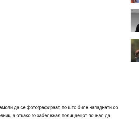
замоли да се фотографираат, по што биле нападнати со
вник, а откако го забележал полицаецот почнал да