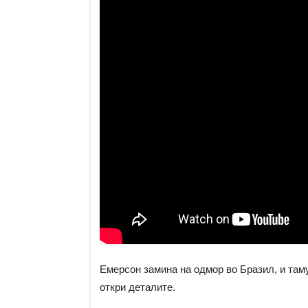
Емерсон замина на одмор во Бразил, и таму
откри деталите.