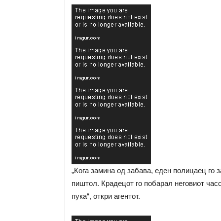
„Кога замина од забава, еден полицаец го 
пиштол. Крадецот го побарал неговиот часо
пука“, откри агентот.