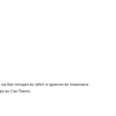
 кој бил погоден во грбот и однесен во локалната
тро во Сао Паоло.