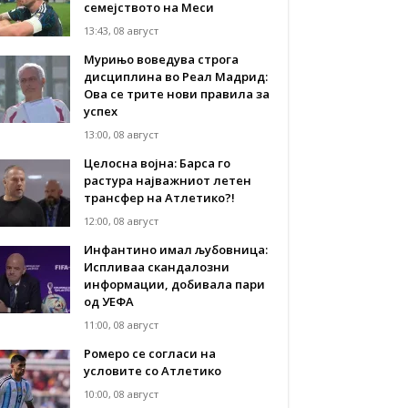
семејството на Меси
13:43, 08 август
Мурињо воведува строга
дисциплина во Реал Мадрид:
Ова се трите нови правила за
успех
13:00, 08 август
Целосна војна: Барса го
растура најважниот летен
трансфер на Атлетико?!
12:00, 08 август
Инфантино имал љубовница:
Испливаа скандалозни
информации, добивала пари
од УЕФА
11:00, 08 август
Ромеро се согласи на
условите со Атлетико
10:00, 08 август