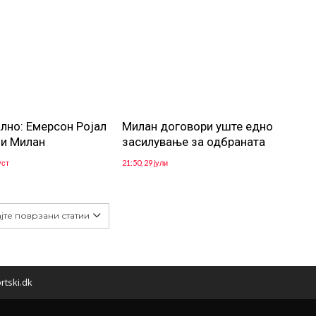
лно: Емерсон Ројал
Милан договори уште едно
ли Милан
засилување за одбраната
уст
21:50, 29 јули
јте поврзани статии
rtski.dk