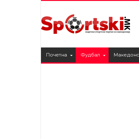
Почетна
Фудбал
Македонс