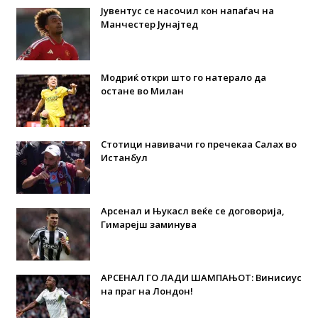
Јувентус се насочил кон напаѓач на
Манчестер Јунајтед
Модриќ откри што го натерало да
остане во Милан
Стотици навивачи го пречекаа Салах во
Истанбул
Арсенал и Њукасл веќе се договорија,
Гимарејш заминува
АРСЕНАЛ ГО ЛАДИ ШАМПАЊОТ: Винисиус
на праг на Лондон!