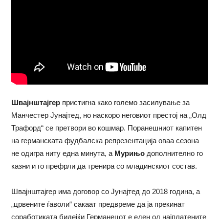
Швајнштајгер
пристигна како големо засилување за
Манчестер Јунајтед, но наскоро неговиот престој на „Олд
Трафорд“ се претвори во кошмар. Поранешниот капитен
на германската фудбалска репрезентација оваа сезона
не одигра ниту една минута, а
Мурињо
дополнително го
казни и го префрли да тренира со младинскиот состав.
Швајнштајгер има договор со Јунајтед до 2018 година, а
„црвените ѓаволи“ сакаат предвреме да ја прекинат
соработиката бидејќи Германецот е еден од најплатените