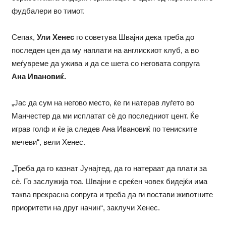
фудбалери во тимот.
Сепак,
Ули Хенес
го советува Швајни дека треба до
последен цен да му наплати на англискиот клуб, а во
меѓувреме да ужива и да се шета со неговата сопруга
Ана Ивановиќ.
„Јас да сум на негово место, ќе ги натерав луѓето во
Манчестер да ми исплатат сѐ до последниот цент. Ќе
играв голф и ќе ја следев Ана Ивановиќ по тениските
мечеви“, вели Хенес.
„Треба да го казнат Јунајтед, да го натераат да плати за
сѐ. Го заслужија тоа. Швајни е среќен човек бидејќи има
таква прекрасна сопруга и треба да ги постави животните
приоритети на друг начин“, заклучи Хенес.