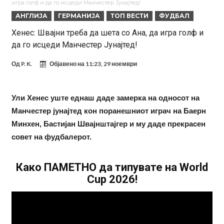
игра голф и да го исцеди Манчестер Јунајтед!
Модриќ откри што го натерало да остане во Милан
АНГЛИЈА
ГЕРМАНИЈА
ТОП ВЕСТИ
ФУДБАЛ
Стотици навивачи го пречекаа Салах во Истанбул
Хенес: Швајни треба да шета со Ана, да игра голф и
да го исцеди Манчестер Јунајтед!
Арсенал и Њукасл веќе се договорија, Гимарејш заминува
АРСЕНАЛ ГО ЛАДИ ШАМПАЊОТ: Винисиус на праг на Лондон!
Од
P. K.
Објавено на
11:23, 29 ноември
Познат е следниот клуб на Душан Влаховиќ!
Решено е: Реал Мадрид го испраќа својот млад талент во Серија
Ули Хенес уште еднаш даде замерка на односот на
Манчестер јунајтед кон поранешниот играч на Баерн
“А”
Лукаку бара нов клуб
Минхен, Бастијан Швајнштајгер и му даде прекрасен
Тотенхем започна преговори со Гакпо
совет на фудбалерот.
Како ПАМЕТНО да типувате на World
Cup 2026!