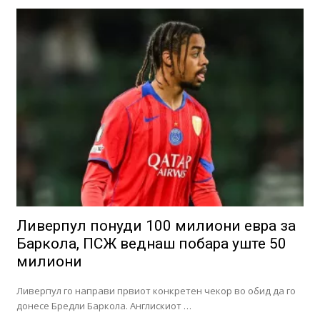
Ливерпул понуди 100 милиони евра за
Баркола, ПСЖ веднаш побара уште 50
милиони
Ливерпул го направи првиот конкретен чекор во обид да го
донесе Бредли Баркола. Англискиот …