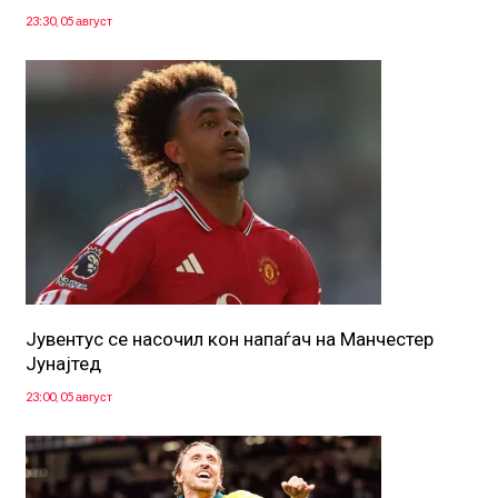
23:30, 05 август
Јувентус се насочил кон напаѓач на Манчестер
Јунајтед
23:00, 05 август