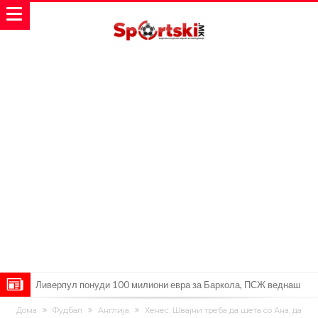
Ливерпул понуди 100 милиони евра за Баркола, ПСЖ веднаш
побара уште 50 милиони
Јувентус се насочил кон напаѓач на Манчестер Јунајтед
Дома
Фудбал
Англија
Хенес: Швајни треба да шета со Ана, да