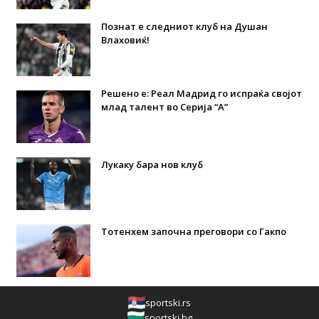
Познат е следниот клуб на Душан
Влаховиќ!
Решено е: Реал Мадрид го испраќа својот
млад талент во Серија “А”
Лукаку бара нов клуб
Тотенхем започна преговори со Гакпо
sportski.rs
sportski.bg