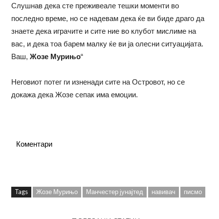
Слушнав дека сте преживеале тешки моменти во
последно време, но се надевам дека ќе ви биде драго да
знаете дека играчите и сите ние во клубот мислиме на
вас, и дека тоа барем малку ќе ви ја олесни ситуацијата.
Ваш,
Жозе Мурињо
“
Неговиот потег ги изненади сите на Островот, но се
докажа дека Жозе сепак има емоции.
Коментари
Tags
Жозе Мурињо
Манчестер јунајтед
навивач
писмо