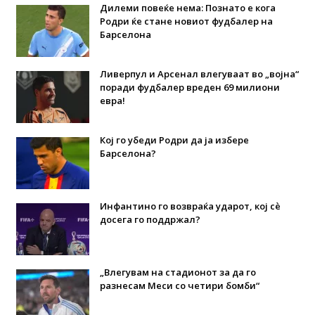
Дилеми повеќе нема: Познато е кога
Родри ќе стане новиот фудбалер на
Барселона
Ливерпул и Арсенал влегуваат во „војна“
поради фудбалер вреден 69 милиони
евра!
Кој го убеди Родри да ја избере
Барселона?
Инфантино го возвраќа ударот, кој сè
досега го поддржал?
„Влегувам на стадионот за да го
разнесам Меси со четири бомби“