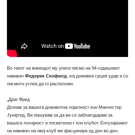
Во текот на викендот му упати писмо на 94-годишниот
навивач
Федерик Скофилд
, кој доживеа срцев удар и со
писмото успеа да го расположи.
„Драг Фред
Дознав за вашата доживотна лојалност кон Манчестер
Јунајтед, Ви пишувам за да ви се заблагодарам за
вашата лолајност и посветеност кон клубот. Ентузијазмот
на навивач на овој клуб ме фасцинира од ден во ден.