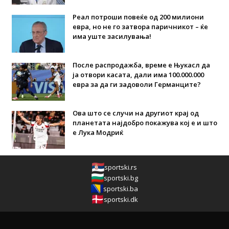
Реал потроши повеќе од 200 милиони
евра, но не го затвора паричникот – ќе
има уште засилувања!
После распродажба, време е Њукасл да
ја отвори касата, дали има 100.000.000
евра за да ги задоволи Германците?
Ова што се случи на другиот крај од
планетата најдобро покажува кој е и што
е Лука Модриќ
sportski.rs
sportski.bg
sportski.ba
sportski.dk