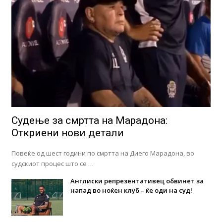
Судење за смртта на Марадона:
Откриени нови детали
Повеќе од шест години по смртта на Диего Марадона, во
судскиот процес што се …
Англиски репрезентативец обвинет за
напад во ноќен клуб – ќе оди на суд!