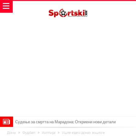
Судење за смртта на Марадона: Откриени нови детали
Англиски репрезентативец обвинет за напад во ноќен клуб – ќе
Дома
Фудбал
Англија
Уште еден доказ зошто е