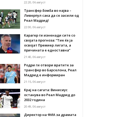
22:20, 06 август
Трансфер бомба во најва –
Ливерпул сака да се засили од
Реал Мадрид!
22:00, 06 август
Карагер ги изненади сите со
својата прогноза: “Тие ќе ја
освојат Премиер лигата, а
причината е едноставна”
21:40, 06 август
Родри ги отвори вратите за
трансфер во Барселона, Реал
Мадрид е информиран
21:15, 06 август
Крај на сагата: Винисиус
останува во Реал Мадрид до
2032 година
20:49, 06 август
Директор на ФИА за драмата