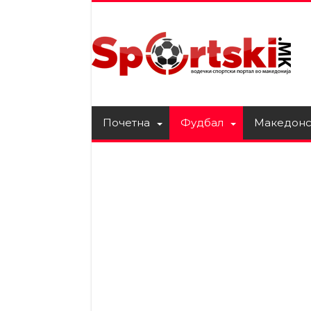
Почетна
Фудбал
Македонс