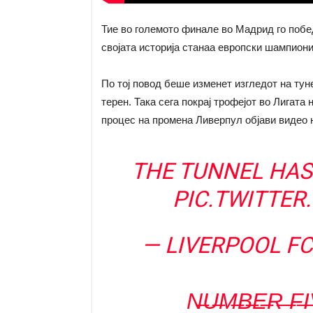
Тие во големото финале во Мадрид го победи
својата историја станаа европски шампиони
По тој повод беше изменет изгледот на тун
терен. Така сега покрај трофејот во Лигата 
процес на промена Ливерпул објави видео н
THE TUNNEL HAS
PIC.TWITTE
— LIVERPOOL F
N̶U̶M̶B̶E̶R̶ ̶