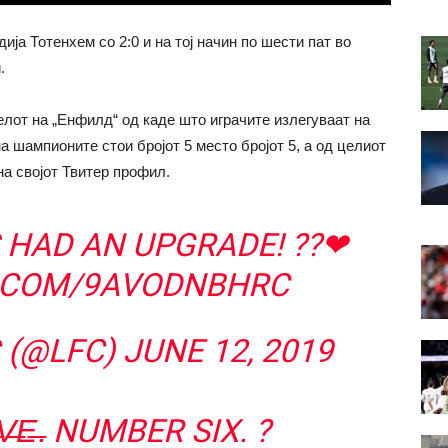
ја Тотенхем со 2:0 и на тој начин по шести пат во
.
елот на „Енфилд“ од каде што играчите излегуваат на
на шампионите стои бројот 5 место бројот 5, а од целиот
а својот Твитер профил.
 HAD AN UPGRADE! ??❤
R.COM/9AVODNBHRC
C (@LFC)
JUNE 12, 2019
F̶I̶V̶E̶. NUMBER SIX. ?