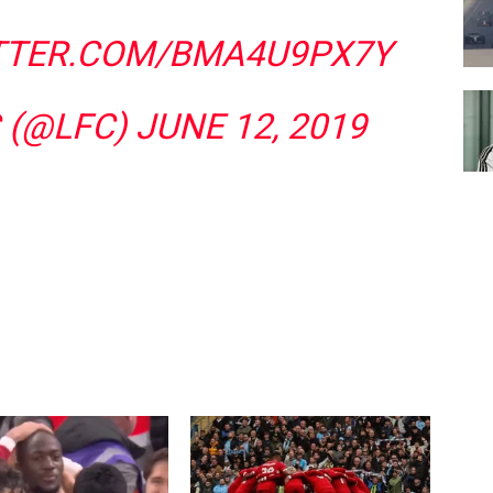
ITTER.COM/BMA4U9PX7Y
C (@LFC)
JUNE 12, 2019