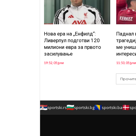
Нова ера на „Енфилд“:
Паднал 
Ливерпул подготви 120
трагеди
милиони евра за првото
ме униш
засилување
интерес
19:52, 05 јуни
11:53, 05 јуни
Прочита
sportski.rs
sportski.bg
sportski.ba
spo