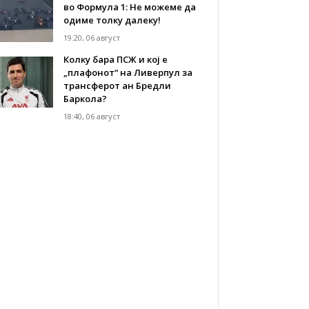
во Формула 1: Не можеме да
одиме толку далеку!
19:20, 06 август
Колку бара ПСЖ и кој е
„плафонот“ на Ливерпул за
трансферот ан Бредли
Баркола?
18:40, 06 август