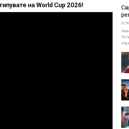
ипувате на World Cup 2026!
Св
ре
23:20
Лив
Тот
стр