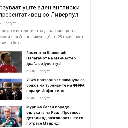
рзуваат уште еден англиски
презентативец со Ливерпул
, 06 август
ерпул се интересира за дефанзивецот на
енхем Џед Спенс, пишува „Сан“. 25-годишниот
аничен бек …
Замена за Влаховиќ:
Напаѓачот на Манчестер
доаѓа во Јувентус!
23:00, 06 август
УЕФА повторно се заканува со
бојкот на турнирите на ФИФА
поради Инфантино
22:40, 06 август
Мурињо бесен поради
одлуката на Реал: Протекоа
детали од разговорот што го
потресе Мадрид!