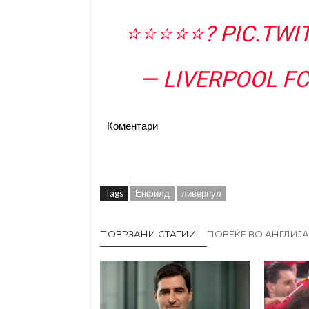
⭐️⭐️⭐️⭐️⭐️?
PIC.TW
— LIVERPOOL F
Коментари
Tags
Енфилд
ливерпул
ПОВРЗАНИ СТАТИИ
ПОВЕЌЕ ВО АНГЛИЈА