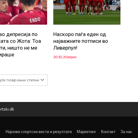
во депресија по
Наскоро паѓа еден од
јата со Жота: Тоа
најважните потписи во
ти, ништо не ме
Ливерпул!
ираше
20:30, 20 април
јте поврзани статии
rtski.dk
Најнови спортски вести и резултати
Маркетинг
Контакт
За нас