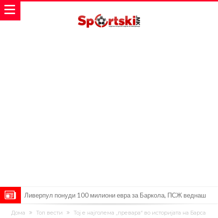
Ливерпул понуди 100 милиони евра за Баркола, ПСЖ веднаш
побара уште 50 милиони
Јувентус се насочил кон напаѓач на Манчестер Јунајтед
Дома
Топ вести
Тој е најголема „превара“ во историјата на Барса