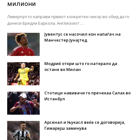
милиони
Ливерпул го направи првиот конкретен чекор во обид да го
донесе Бредли Баркола. Англискиот …
Јувентус се насочил кон напаѓач на
Манчестер Јунајтед
Модриќ откри што го натерало да
остане во Милан
Стотици навивачи го пречекаа Салах во
Истанбул
Арсенал и Њукасл веќе се договорија,
Гимарејш заминува