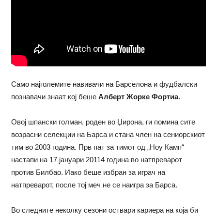
Само најголемите навивачи на Барселона и фудбалски
познавачи знаат кој беше
Алберт Жорке Фортиа.
Овој шпански голман, роден во Џирона, ги помина сите
возрасни селекции на Барса и стана член на сениорскиот
тим во 2003 година. Прв пат за тимот од „Ноу Камп“
настапи на 17 јануари 20114 година во натпреварот
против Билбао. Иако беше избран за играч на
натпреварот, после тој меч не се наигра за Барса.
Во следните неколку сезони оствари кариера на која би