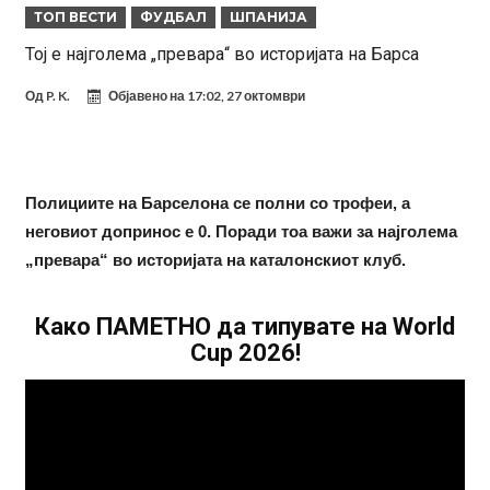
ТОП ВЕСТИ
ФУДБАЛ
ШПАНИЈА
Модриќ откри што го натерало да остане во Милан
Тој е најголема „превара“ во историјата на Барса
Стотици навивачи го пречекаа Салах во Истанбул
Од
P. K.
Објавено на
17:02, 27 октомври
Арсенал и Њукасл веќе се договорија, Гимарејш заминува
АРСЕНАЛ ГО ЛАДИ ШАМПАЊОТ: Винисиус на праг на Лондон!
Познат е следниот клуб на Душан Влаховиќ!
Полициите на Барселона се полни со трофеи, а
Решено е: Реал Мадрид го испраќа својот млад талент во Серија
неговиот допринос е 0. Поради тоа важи за најголема
“А”
Лукаку бара нов клуб
„превара“ во историјата на каталонскиот клуб.
Тотенхем започна преговори со Гакпо
Како ПАМЕТНО да типувате на World
Cup 2026!