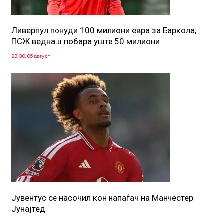
Ливерпул понуди 100 милиони евра за Баркола,
ПСЖ веднаш побара уште 50 милиони
23:30, 05 август
Јувентус се насочил кон напаѓач на Манчестер
Јунајтед