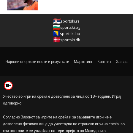
sportski.rs
sportski.bg
sportski.ba
sportski.dk
Најнови спортски вести и резултати
Маркетинг
Контакт
За нас
Учество во игри на среќа е дозволено за лица со 18+ години. Играј
одговорно!
Согласно Законот за игрите на среќа и за забавните игри не е
дозволено физичко лице да учествува во странски игри на среќа, во
кои влоговите се уплаќаат на територијата на Македонија.