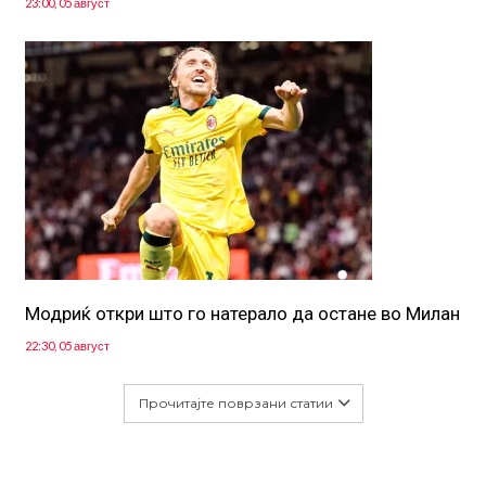
23:00, 05 август
Модриќ откри што го натерало да остане во Милан
22:30, 05 август
Прочитајте поврзани статии