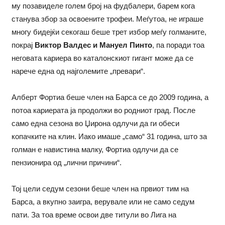
му позавиделе голем број на фудбалери, барем кога
станува збор за освоените трофеи. Меѓутоа, не играше
многу бидејќи секогаш беше трет избор меѓу голманите,
покрај
Виктор Валдес и Мануел Пинто
, па поради тоа
неговата кариера во каталонскиот гигант може да се
нарече една од најголемите „превари“.
Алберт Фортиа беше член на Барса се до 2009 година, а
потоа кариерата ја продолжи во родниот град. После
само една сезона во Џирона одлучи да ги обеси
копачките на клин. Иако имаше „само“ 31 година, што за
голман е навистина малку, Фортиа одлучи да се
пензионира од „лични причини“.
Тој цели седум сезони беше член на првиот тим на
Барса, а вкупно заигра, верувале или не само седум
пати. За тоа време освои две титули во Лига на