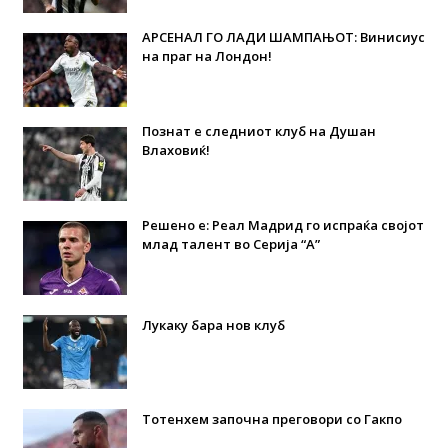
АРСЕНАЛ ГО ЛАДИ ШАМПАЊОТ: Винисиус
на праг на Лондон!
Познат е следниот клуб на Душан
Влаховиќ!
Решено е: Реал Мадрид го испраќа својот
млад талент во Серија “А”
Лукаку бара нов клуб
Тотенхем започна преговори со Гакпо