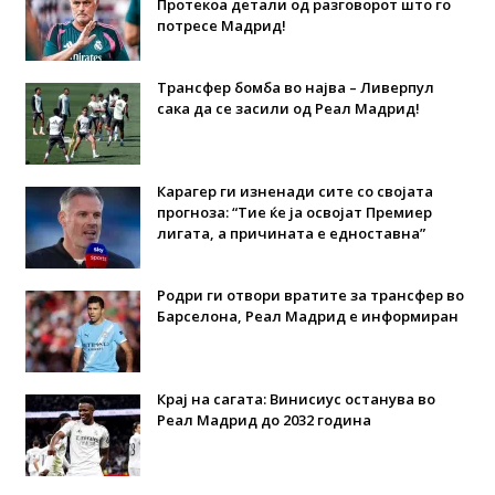
Протекоа детали од разговорот што го
потресе Мадрид!
Трансфер бомба во најва – Ливерпул
сака да се засили од Реал Мадрид!
Карагер ги изненади сите со својата
прогноза: “Тие ќе ја освојат Премиер
лигата, а причината е едноставна”
Родри ги отвори вратите за трансфер во
Барселона, Реал Мадрид е информиран
Крај на сагата: Винисиус останува во
Реал Мадрид до 2032 година