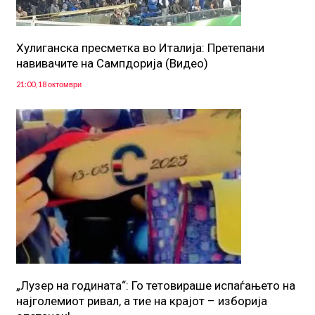
Хулиганска пресметка во Италија: Претепани
навивачите на Сампдорија (Видео)
21:00, 18 октомври
„Лузер на годината“: Го тетовираше испаѓањето на
најголемиот ривал, а тие на крајот – изборија