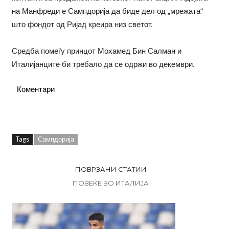
на Манфреди е Сампдорија да биде дел од „мрежата“
што фондот од Ријад креира низ светот.
Средба помеѓу принцот Мохамед Бин Салман и
Италијанците би требало да се одржи во декември.
Коментари
Tags
Сампдорија
ПОВРЗАНИ СТАТИИ
ПОВЕЌЕ ВО ИТАЛИЈА