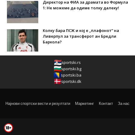
Директор на ФИА за драмата во Формула
1: Не можеме да одиме толку далеку!
Колку бара ПСЖ и кој е „плафонот“ на
Ливерпул за трансферот ан Бредли
Баркола?
sportski.rs
sportski.bg
sportski.ba
sportski.dk
Најнови спортски вести и резултати
Маркетинг
Контакт
За нас