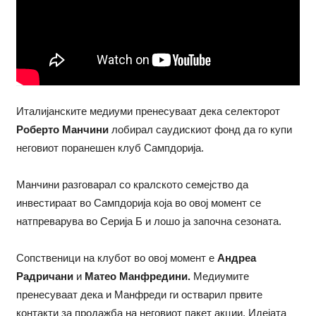
Италијанските медиуми пренесуваат дека селекторот
Роберто Манчини
лобирал саудискиот фонд да го купи
неговиот поранешен клуб Сампдорија.
Манчини разговарал со кралското семејство да
инвестираат во Сампдорија која во овој момент се
натпреварува во Серија Б и лошо ја започна сезоната.
Сопственици на клубот во овој момент е
Андреа
Радричани
и
Матео Манфредини.
Медиумите
пренесуваат дека и Манфреди ги остварил првите
контакти за продажба на неговиот пакет акции. Идејата