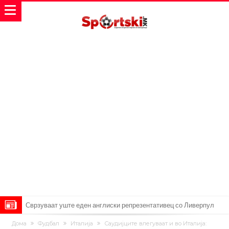
Сврзуваат уште еден англиски репрезентативец со Ливерпул
Замена за Влаховиќ: Напаѓачот на Манчестер доаѓа во Јувентус!
Дома
Фудбал
Италија
Саудијците влегуваат и во Италија: