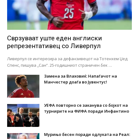
Сврзуваат уште еден англиски
репрезентативец со Ливерпул
Ливерпул се интересира за дефанзивецот на Тотенхем Џед
Спенс, пишува „Сан“. 25-годишниот страничен бек …
Замена за Влаховиќ: Напаѓачот на
Манчестер доаѓа во Јувентус!
УЕФА повторно се заканува со бојкот на
турнирите на ФИФА поради Инфантино
Мурињо бесен поради одлуката на Реал: