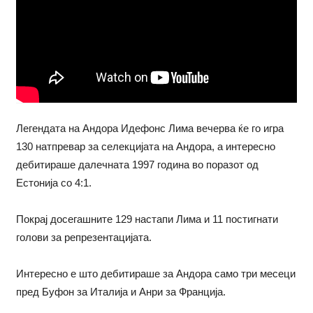
Легендата на Андора Идефонс Лима вечерва ќе го игра
130 натпревар за селекцијата на Андора, а интересно
дебитираше далечната 1997 година во поразот од
Естонија со 4:1.
Покрај досегашните 129 настапи Лима и 11 постигнати
голови за репрезентацијата.
Интересно е што дебитираше за Андора само три месеци
пред Буфон за Италија и Анри за Франција.