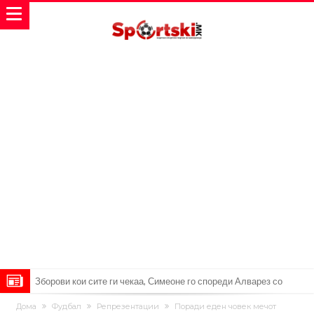
Зборови кои сите ги чекаа, Симеоне го спореди Алварез со
Гризман
Реал Мадрид ја прекинува потрагата по нов играч за врска
Дома
Фудбал
Репрезентации
Поради еден човек мечот