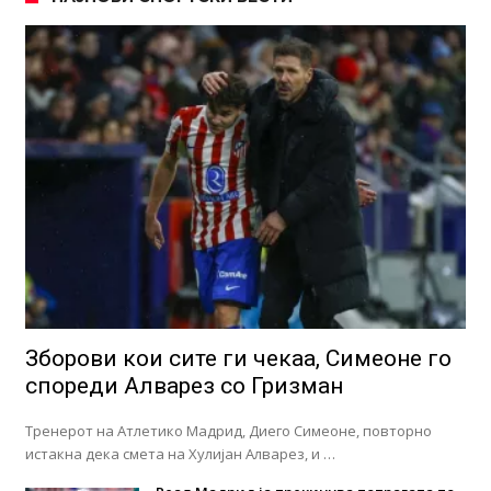
Зборови кои сите ги чекаа, Симеоне го
спореди Алварез со Гризман
Тренерот на Атлетико Мадрид, Диего Симеоне, повторно
истакна дека смета на Хулијан Алварез, и …