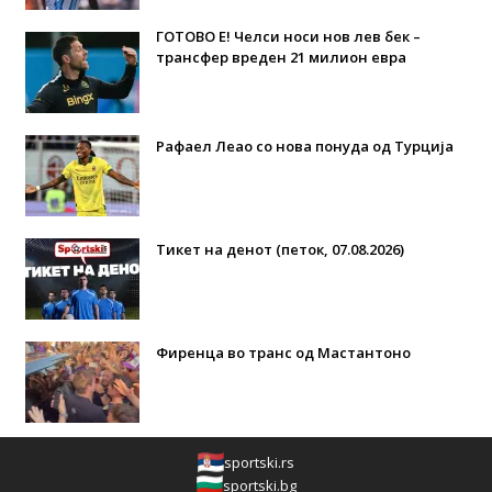
ГОТОВО Е! Челси носи нов лев бек –
трансфер вреден 21 милион евра
Рафаел Леао со нова понуда од Турција
Тикет на денот (петок, 07.08.2026)
Фиренца во транс од Мастантоно
sportski.rs
sportski.bg