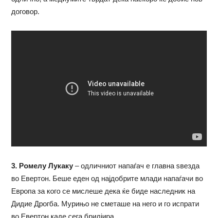
договор.
3. Ромелу Лукаку
– одличниот напаѓач е главна ѕвезда
во Евертон. Беше еден од најдобрите млади напаѓачи во
Европа за кого се мислеше дека ќе биде наследник на
Дидие Дрогба. Мурињо не сметаше на него и го испрати
во Евертон каде сега брилјира.