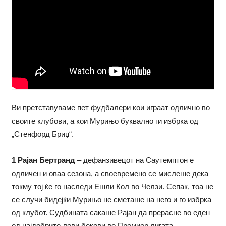
Ви претставуваме пет фудбалери кои играат одлично во
своите клубови, а кои Мурињо буквално ги избрка од
„Стенфорд Бриџ“.
1 Рајан Бертранд
– дефанзивецот на Саутемптон е
одличен и оваа сезона, а своевремено се мислеше дека
токму тој ќе го наследи Ешли Кол во Челзи. Сепак, тоа не
се случи бидејќи Мурињо не сметаше на него и го избрка
од клубот. Судбината сакаше Рајан да прерасне во еден
од најдобрите леви бекови во Премиер лигата.