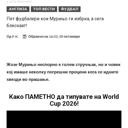
а сега блескаат!
средства, Атлетико ја следи ситуацијата
ГОТОВО Е! Челси носи нов лев бек – трансфер вреден 21 милион
АНГЛИЈА
ТОП ВЕСТИ
ФУДБАЛ
евра
Рафаел Леао со нова понуда од Турција
Пет фудбалери кои Мурињо ги избрка, а сега
блескаат!
Тикет на денот (петок, 07.08.2026)
Фиренца во транс од Мастантоно
Од
P. K.
Објавено на
16:52, 05 октомври
Жозе Мурињо неспорно е голем стручњак, но и човек
кој имаше неколку погрешни процени кога се идните
ѕвезди во прашање.
Како ПАМЕТНО да типувате на World
Cup 2026!