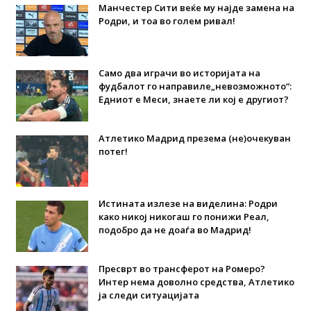
Манчестер Сити веќе му најде замена на
Родри, и тоа во голем ривал!
Само два играчи во историјата на
фудбалот го направиле„невозможното“:
Едниот е Меси, знаете ли кој е другиот?
Атлетико Мадрид презема (не)очекуван
потег!
Истината излезе на виделина: Родри
како никој никогаш го понижи Реал,
подобро да не доаѓа во Мадрид!
Пресврт во трансферот на Ромеро?
Интер нема доволно средства, Атлетико
ја следи ситуацијата