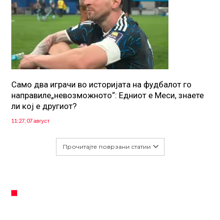
Само два играчи во историјата на фудбалот го
направиле„невозможното“: Едниот е Меси, знаете
ли кој е другиот?
11:27, 07 август
Прочитајте поврзани статии