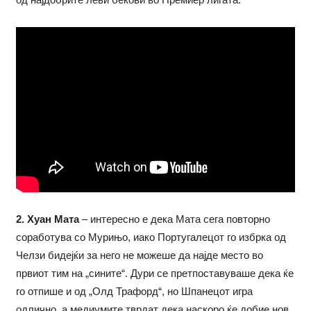
2. Хуан Мата
– интересно е дека Мата сега повторно
соработува со Мурињо, иако Португалецот го избрка од
Челзи бидејќи за него не можеше да најде место во
првиот тим на „сините“. Дури се претпоставуваше дека ќе
го отпише и од „Олд Трафорд“, но Шпанецот игра
одлично, а медиумите тврдат дека наскоро ќе добие нов