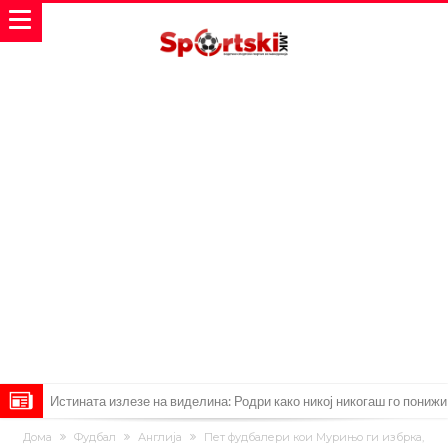
Истината излезе на виделина: Родри како никој никогаш го понижи
Реал, подобро да не доаѓа во Мадрид!
Пресврт во трансферот на Ромеро? Интер нема доволно
Дома
Фудбал
Англија
Пет фудбалери кои Мурињо ги избрка,