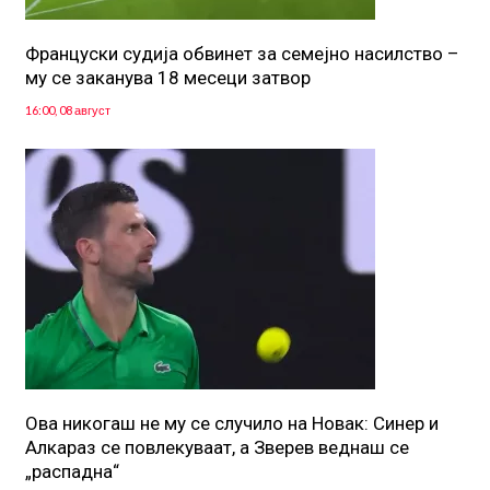
Француски судија обвинет за семејно насилство –
му се заканува 18 месеци затвор
16:00, 08 август
Ова никогаш не му се случило на Новак: Синер и
Алкараз се повлекуваат, а Зверев веднаш се
„распадна“