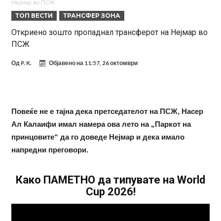
Нејмар во ПСЖ
повлекуваат, а Зверев веднаш се „распадна“
Реал Мадрид донесе одлука: Eндрик заминува во Премиер
ТОП ВЕСТИ
ТРАНСФЕР ЗОНА
лигата!
(ФОТО) Тажна вест од Аргентина: Голема загуба во семејството
Откриено зошто пропаднал трансферот на Нејмар во
ПСЖ
на Меси
Мурињо воведува строга дисциплина во Реал Мадрид: Ова се
трите нови правила за успех
Целосна војна: Барса го растура најважниот летен трансфер на
Од
P. K.
Објавено на
11:57, 26 октомври
Атлетико?!
Инфантино имал љубовница: Испливаа скандалозни
информации, добивала пари од УЕФА
Ромеро се согласи на условите со Атлетико
Повеќе не е тајна дека претседателот на ПСЖ, Насер
Арсенал со 138 милиони евра тргнува по ѕвездата на Серија А?
Ал Калаифи имал намера ова лето на „Паркот на
принцовите“ да го доведе Нејмар и дека имало
напредни преговори.
Како ПАМЕТНО да типувате на World
Cup 2026!