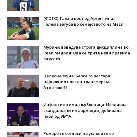
(ФОТО) Тажна вест од Аргентина:
Голема загуба во семејството на Меси
Мурињо воведува строга дисциплина во
Реал Мадрид: Ова се трите нови правила
за успех
Целосна војна: Барса го растура
најважниот летен трансфер на
Атлетико?!
Инфантино имал љубовница: Испливаа
скандалозни информации, добивала
пари од УЕФА
Ромеро се согласи на условите со