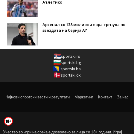
Атлетико
Арсенал со 138 милиони евра тргнува по
ѕвездата на Серија А?
sportski.rs
sportski.bg
sportski.ba
sportski.dk
Најнови спортски вести и резултати
Маркетинг
Контакт
За нас
Учество во игри на среќа е дозволено за лица со 18+ години. Играј