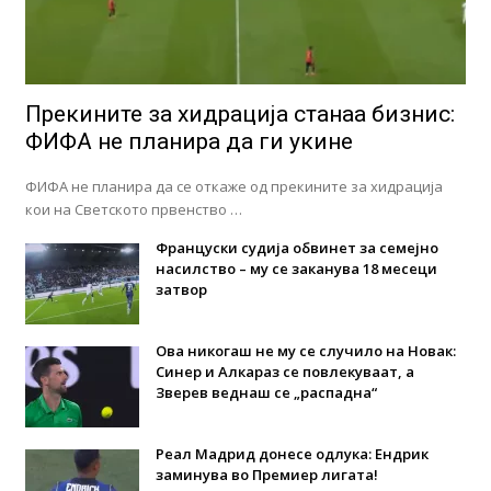
Прекините за хидрација станаа бизнис:
ФИФА не планира да ги укине
ФИФА не планира да се откаже од прекините за хидрација
кои на Светското првенство …
Француски судија обвинет за семејно
насилство – му се заканува 18 месеци
затвор
Ова никогаш не му се случило на Новак:
Синер и Алкараз се повлекуваат, а
Зверев веднаш се „распадна“
Реал Мадрид донесе одлука: Eндрик
заминува во Премиер лигата!