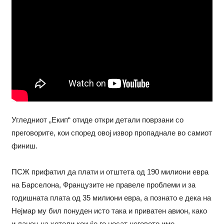
Угледниот „Екип“ отиде откри детали поврзани со
преговорите, кои според овој извор пропаднале во самиот
финиш.
ПСЖ прифатил да плати и отштета од 190 милиони евра
на Барселона, Французите не правеле проблеми и за
годишната плата од 35 милиони евра, а познато е дека на
Нејмар му бил понуден исто така и приватен авион, како
и ланец на хотели кои ќе го носат неговото име.