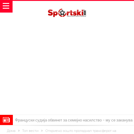
Француски судија обвинет за семејно насилство – му се заканува
18 месеци затвор
Ова никогаш не му се случило на Новак: Синер и Алкараз се
Дома
Топ вести
Откриено зошто пропаднал трансферот на