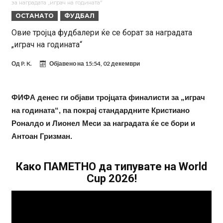
за наградата „играч на годината“
средства, Атлетико ја следи ситуацијата
ГОТОВО Е! Челси носи нов лев бек – трансфер вреден 21 милион
ОСТАНАТО
ФУДБАЛ
евра
Рафаел Леао со нова понуда од Турција
Овие тројца фудбалери ќе се борат за наградата
„играч на годината“
Тикет на денот (петок, 07.08.2026)
Фиренца во транс од Мастантоно
Од
P. K.
Објавено на
15:54, 02 декември
Продаден резервниот голман на Сити за 50 милиони евра
Сврзуваат уште еден англиски репрезентативец со Ливерпул
ФИФА денес ги објави тројцата финалисти за „играч
на годината“, па покрај стандардните Кристиано
Замена за Влаховиќ: Напаѓачот на Манчестер доаѓа во Јувентус!
Роналдо и Лионел Меси за наградата ќе се бори и
УЕФА повторно се заканува со бојкот на турнирите на ФИФА
Антоан Гризман.
поради Инфантино
Како ПАМЕТНО да типувате на World
Cup 2026!