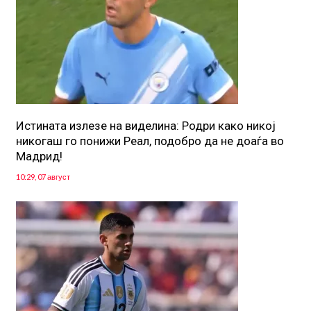
Истината излезе на виделина: Родри како никој
никогаш го понижи Реал, подобро да не доаѓа во
Мадрид!
10:29, 07 август