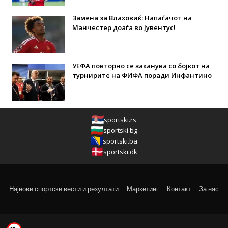
Замена за Влаховиќ: Напаѓачот на
Манчестер доаѓа во Јувентус!
УЕФА повторно се заканува со бојкот на
турнирите на ФИФА поради Инфантино
sportski.rs
sportski.bg
sportski.ba
sportski.dk
Најнови спортски вести и резултати
Маркетинг
Контакт
За нас