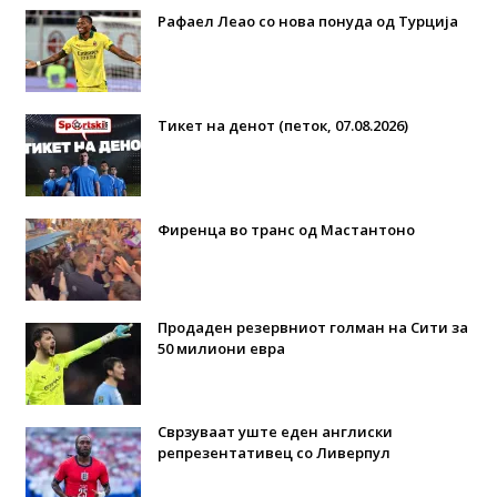
Рафаел Леао со нова понуда од Турција
Тикет на денот (петок, 07.08.2026)
Фиренца во транс од Мастантоно
Продаден резервниот голман на Сити за
50 милиони евра
Сврзуваат уште еден англиски
репрезентативец со Ливерпул