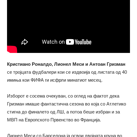
Кристиано Роналдо, Лионел Меси и Антоан Гризман
се тројцата фудбалери кои се издвоија од листата од 40
имиња кои ФИФА ги исфрли минатиот месец.
Изборот е сосема очекуван, со оглед на фактот дека
Гризман имаше фантастична сезона во која со Атлетико
стигна до финалето од ЛШ, а потоа беше избран и за
МВП на Европското Првенство во Франција.
Лионел Меси со Барселона ја освои двојната круна во