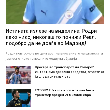
Истината излезе на виделина: Родри
како никој никогаш го понижи Реал,
подобро да не доаѓа во Мадрид!
Родри повторно е во центарот на вниманието на шпанската
јавност откако тамошните медиуми објавија …
Пресврт во трансферот на Ромеро?
Интер нема доволно средства, Атлетико
ја следи ситуацијата
ГОТОВО Е! Челси носи нов лев бек –
трансфер вреден 21 милион евра