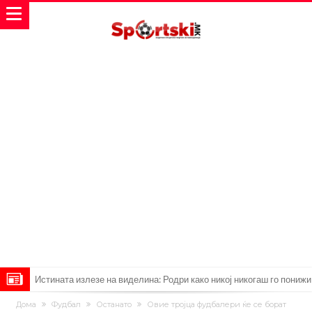
Истината излезе на виделина: Родри како никој никогаш го понижи
Реал, подобро да не доаѓа во Мадрид!
Пресврт во трансферот на Ромеро? Интер нема доволно
Дома
Фудбал
Останато
Овие тројца фудбалери ќе се борат