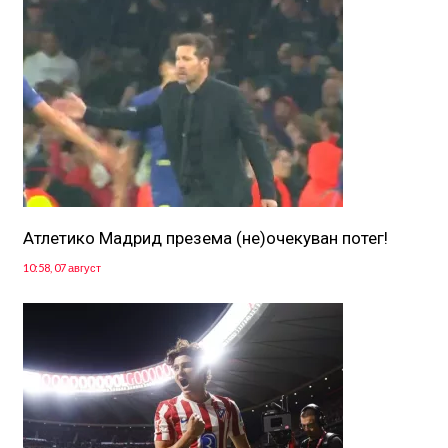
Атлетико Мадрид презема (не)очекуван потег!
10:58, 07 август