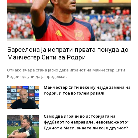
Барселона ја испрати првата понуда до
Манчестер Сити за Родри
Откако вчера стана јасно дека играчот на Манчестер Сити
Родри одлучи да ја продолжи …
Манчестер Сити веќе му најде замена на
Родри, и тоа во голем ривал!
Само два играчи во историјата на
фудбалот го направиле„невозможното“:
Едниот е Меси, знаете ли кој е другиот?