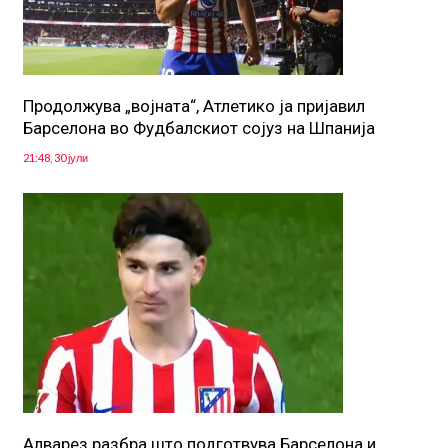
Продолжува „војната“, Атлетико ја пријавил
Барселона во Фудбалскиот сојуз на Шпанија
21:48, 30 јули
Алварез разбра што подготвува Барселона и