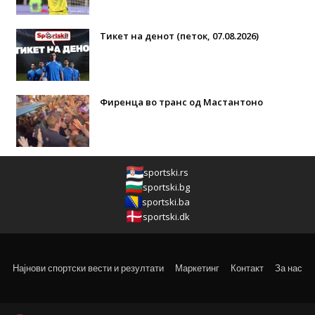
Тикет на денот (петок, 07.08.2026)
Фиренца во транс од Мастантоно
sportski.rs
sportski.bg
sportski.ba
sportski.dk
Најнови спортски вести и резултати
Маркетинг
Контакт
За нас