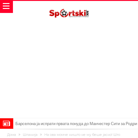
Барселона ја испрати првата понуда до Манчестер Сити за Родри
Манчестер Сити веќе му најде замена на Родри, и тоа во голем
Дома
Шпанија
На ова момче ништо не му беше јасно! Што