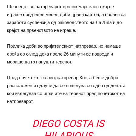
Шпанецот во натпреварот против Барселона кој се
играше пред еден месец доби црвен картон, а после тоа
заработи суспензија од раководството на Ла Лига и до
крајот на првенството не играше.
Прилика доби во пријателскиот натпревар, но немаше
среќа со оглед дека после 26 минути се повреди и
мораше да го напушти теренот.
Пред почетокот на овој натпревар Коста беше добро
расположен и одлучи да се пошегува со едно од децата
кои излегуваа со играчите на теренот пред почетокот на
натпреварот.
DIEGO COSTA IS
HILARIOUS