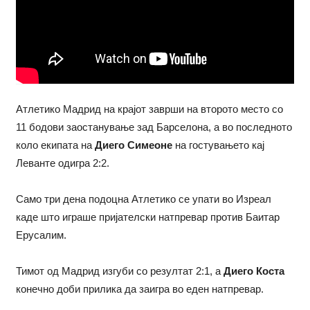
Атлетико Мадрид на крајот заврши на второто место со
11 бодови заостанување зад Барселона, а во последното
коло екипата на
Диего Симеоне
на гостувањето кај
Леванте одигра 2:2.
Само три дена подоцна Атлетико се упати во Изреал
каде што играше пријателски натпревар против Баитар
Ерусалим.
Тимот од Мадрид изгуби со резултат 2:1, а
Диего Коста
конечно доби прилика да заигра во еден натпревар.