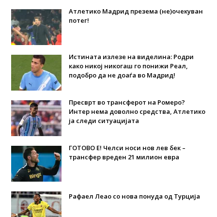
Атлетико Мадрид презема (не)очекуван
потег!
Истината излезе на виделина: Родри
како никој никогаш го понижи Реал,
подобро да не доаѓа во Мадрид!
Пресврт во трансферот на Ромеро?
Интер нема доволно средства, Атлетико
ја следи ситуацијата
ГОТОВО Е! Челси носи нов лев бек –
трансфер вреден 21 милион евра
Рафаел Леао со нова понуда од Турција