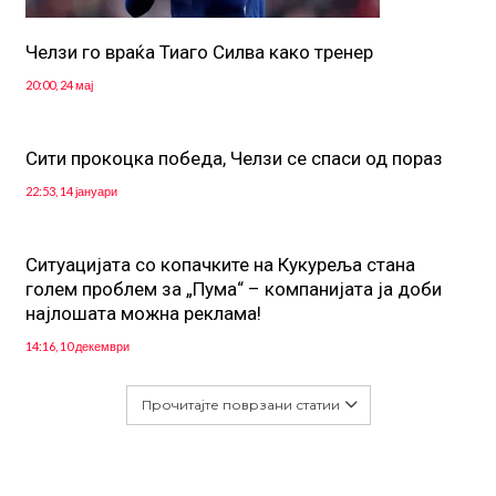
Челзи го враќа Тиаго Силва како тренер
20:00, 24 мај
Сити прокоцка победа, Челзи се спаси од пораз
22:53, 14 јануари
Ситуацијата со копачките на Кукуреља стана
голем проблем за „Пума“ – компанијата ја доби
најлошата можна реклама!
14:16, 10 декември
Прочитајте поврзани статии