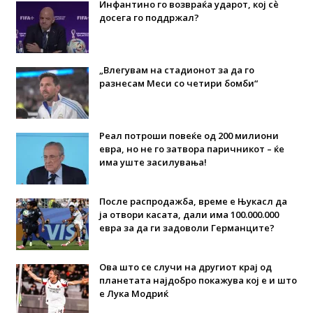
Инфантино го возвраќа ударот, кој сè
досега го поддржал?
„Влегувам на стадионот за да го
разнесам Меси со четири бомби“
Реал потроши повеќе од 200 милиони
евра, но не го затвора паричникот – ќе
има уште засилувања!
После распродажба, време е Њукасл да
ја отвори касата, дали има 100.000.000
евра за да ги задоволи Германците?
Ова што се случи на другиот крај од
планетата најдобро покажува кој е и што
е Лука Модриќ