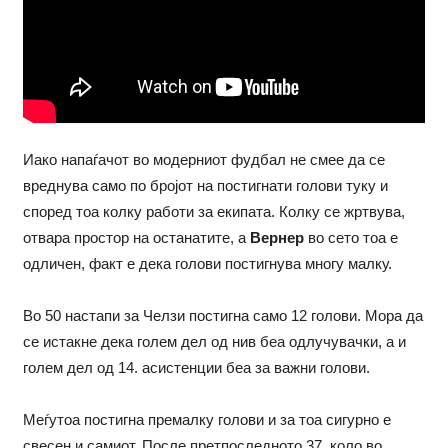
Иако напаѓачот во модерниот фудбал не смее да се
вреднува само по бројот на постигнати голови туку и
според тоа колку работи за екипата. Колку се жртвува,
отвара простор на останатите, а
Вернер
во сето тоа е
одличен, факт е дека голови постигнува многу малку.
Во 50 настапи за Челзи постигна само 12 голови. Мора да
се истакне дека голем дел од нив беа одлучувачки, а и
голем дел од 14. асистенции беа за важни голови.
Меѓутоа постигна премалку голови и за тоа сигурно е
свесен и самиот. После претпоследното 37. коло во