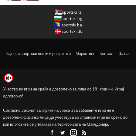
sportski.rs
sportski.bg
sportski.ba
sportski.dk
Најнови спортски вести и резултати
Маркетинг
Контакт
За нас
Учество во игри на среќа е дозволено за лица со 18+ години. Играј
одговорно!
Согласно Законот за игрите на среќа и за забавните игри не е
дозволено физичко лице да учествува во странски игри на среќа, во
кои влоговите се уплаќаат на територијата на Македонија.