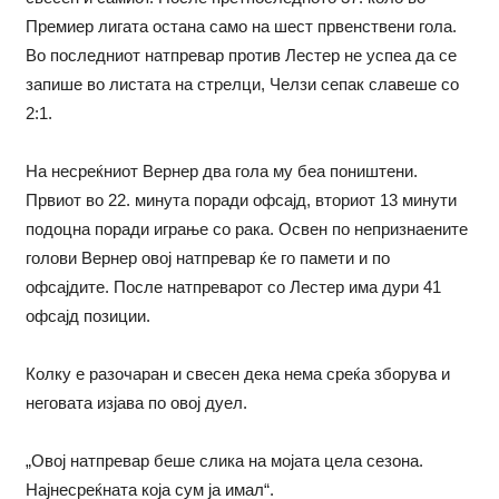
Премиер лигата остана само на шест првенствени гола.
Во последниот натпревар против Лестер не успеа да се
запише во листата на стрелци, Челзи сепак славеше со
2:1.
На несреќниот Вернер два гола му беа поништени.
Првиот во 22. минута поради офсајд, вториот 13 минути
подоцна поради играње со рака. Освен по непризнаените
голови Вернер овој натпревар ќе го памети и по
офсајдите. После натпреварот со Лестер има дури 41
офсајд позиции.
Колку е разочаран и свесен дека нема среќа зборува и
неговата изјава по овој дуел.
„Овој натпревар беше слика на мојата цела сезона.
Најнесреќната која сум ја имал“.