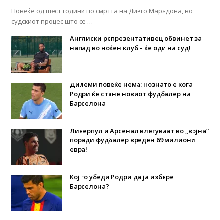
Повеќе од шест години по смртта на Диего Марадона, во
судскиот процес што се …
Англиски репрезентативец обвинет за
напад во ноќен клуб – ќе оди на суд!
Дилеми повеќе нема: Познато е кога
Родри ќе стане новиот фудбалер на
Барселона
Ливерпул и Арсенал влегуваат во „војна“
поради фудбалер вреден 69 милиони
евра!
Кој го убеди Родри да ја избере
Барселона?