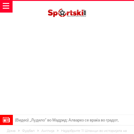
(Видео) „Лудило“ во Мадрид: Алварез се враќа во градот,
„шпионите“ веќе се појавија
Вардар остана без тренер: Фабијани замина од клупата на
Дома
Фудбал
Англија
Најдобрите 11 Шпанци во историјата на