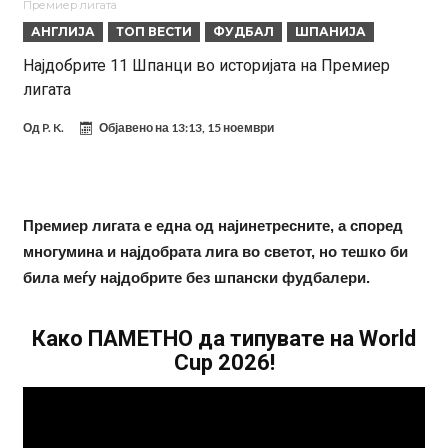
Премиер лигата
„црвено-црните“
Мурињо: Несреќникот ни дојде неподготвен во Мадрид
АНГЛИЈА
ТОП ВЕСТИ
ФУДБАЛ
ШПАНИЈА
Тетоважата на Габриел стана предмет на потсмев: Навивачите го
Најдобрите 11 Шпанци во историјата на Премиер
лигата
вметнаа Де Брујне и направија хит (Фото)
Бизарна тепачка која го запали интернетот: Познатиот тешкаш го
прифати најлудиот предизвик на кариерата – сам против
Меси, Нејмар и Суарез повторно заедно?!
Од
P. K.
Објавено на
13:13, 15 ноември
шестмина (Видео)
Маркус Рашфорд повторно со Манчестер Јунајтед. Не е
заинтересиран за трансфер во Турција и Саудиска Арабија
Дарвин Нуњез на прагот на трансфер во Трабзонспор
Премиер лигата е една од најинетресните, а според
Тикет на денот (понеделник, 10.08.2026)
многумина и најдобрата лига во светот, но тешко би
Феран Торес се поблиску до трансфер во ПСЖ
била меѓу најдобрите без шпански фудбалери.
Како ПАМЕТНО да типувате на World
Cup 2026!