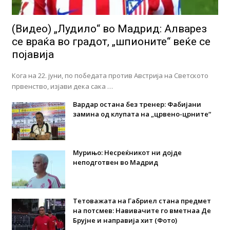
(Видео) „Лудило“ во Мадрид: Алварез
се враќа во градот, „шпионите“ веќе се
појавија
Кога на 22. јуни, по победата против Австрија на Светското
првенство, изјави дека сака …
Вардар остана без тренер: Фабијани
замина од клупата на „црвено-црните“
Мурињо: Несреќникот ни дојде
неподготвен во Мадрид
Тетоважата на Габриел стана предмет
на потсмев: Навивачите го вметнаа Де
Брујне и направија хит (Фото)