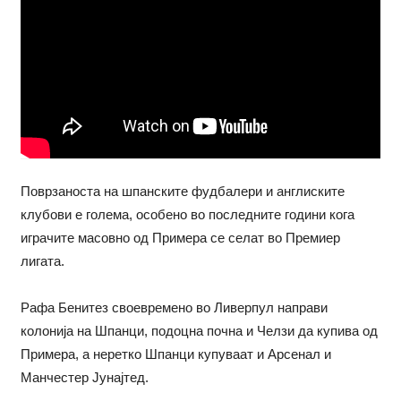
Поврзаноста на шпанските фудбалери и англиските
клубови е голема, особено во последните години кога
играчите масовно од Примера се селат во Премиер
лигата.
Рафа Бенитез своевремено во Ливерпул направи
колонија на Шпанци, подоцна почна и Челзи да купива од
Примера, а неретко Шпанци купуваат и Арсенал и
Манчестер Јунајтед.