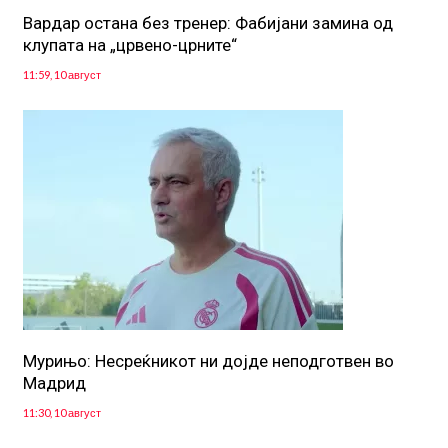
Вардар остана без тренер: Фабијани замина од
клупата на „црвено-црните“
11:59, 10 август
Мурињо: Несреќникот ни дојде неподготвен во
Мадрид
11:30, 10 август