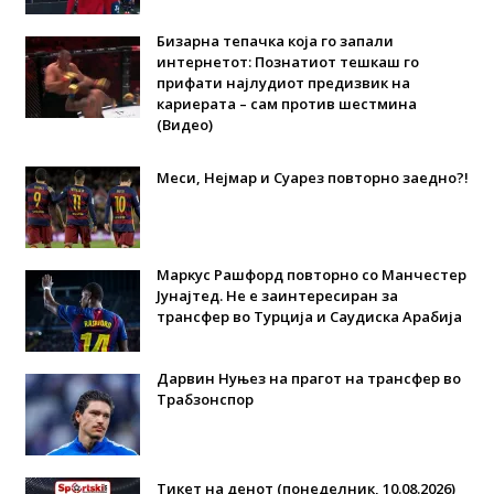
Бизарна тепачка која го запали
интернетот: Познатиот тешкаш го
прифати најлудиот предизвик на
кариерата – сам против шестмина
(Видео)
Меси, Нејмар и Суарез повторно заедно?!
Маркус Рашфорд повторно со Манчестер
Јунајтед. Не е заинтересиран за
трансфер во Турција и Саудиска Арабија
Дарвин Нуњез на прагот на трансфер во
Трабзонспор
Тикет на денот (понеделник, 10.08.2026)