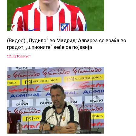
(Видео) „Лудило“ во Мадрид: Алварез се враќа во
градот, „шпионите“ веќе се појавија
12:30, 10 август