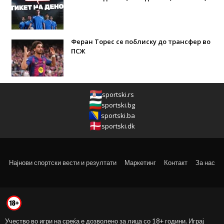
Феран Торес се поблиску до трансфер во
ПСЖ
sportski.rs
sportski.bg
sportski.ba
sportski.dk
Најнови спортски вести и резултати
Маркетинг
Контакт
За нас
Учество во игри на среќа е дозволено за лица со 18+ години. Играј