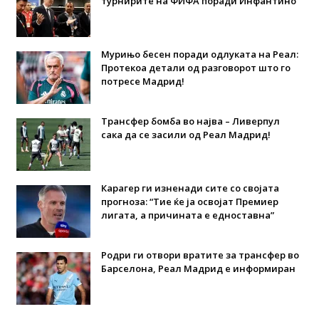
турнирите на ФИФА поради Инфантино
Мурињо бесен поради одлуката на Реал:
Протекоа детали од разговорот што го
потресе Мадрид!
Трансфер бомба во најва – Ливерпул
сака да се засили од Реал Мадрид!
Карагер ги изненади сите со својата
прогноза: “Тие ќе ја освојат Премиер
лигата, а причината е едноставна”
Родри ги отвори вратите за трансфер во
Барселона, Реал Мадрид е информиран