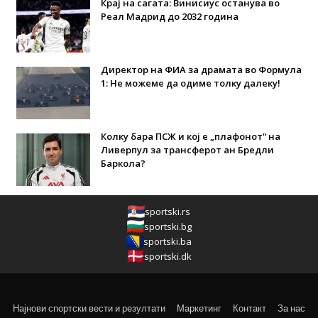
Крај на сагата: Винисиус останува во
Реал Мадрид до 2032 година
Директор на ФИА за драмата во Формула
1: Не можеме да одиме толку далеку!
Колку бара ПСЖ и кој е „плафонот“ на
Ливерпул за трансферот ан Бредли
Баркола?
sportski.rs
sportski.bg
sportski.ba
sportski.dk
Најнови спортски вести и резултати
Маркетинг
Контакт
За нас