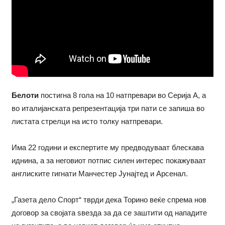
Белоти
постигна 8 гола на 10 натпревари во Серија А, а
во италијанската репрезентација три пати се запиша во
листата стрелци на исто толку натпревари.
Има 22 години и експертите му предводуваат блескава
иднина, а за неговиот потпис силен интерес покажуваат
англиските гигнати Манчестер Јунајтед и Арсенал.
„Газета дело Спорт“ тврди дека Торино веќе спрема нов
договор за својата ѕвезда за да се заштити од нападите