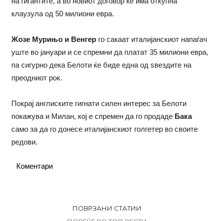
на гигантите, а во новиот договор ќе има откупна
клаузула од 50 милиони евра.
Жозе Мурињо и Венгер
го сакаат италијанскиот напаѓач
уште во јануари и се спремни да платат 35 милиони евра,
па сигурно дека Белоти ќе биде една од ѕвездите на
преодниот рок.
Покрај англиските гигнати силен интерес за Белоти
покажува и Милан, кој е спремен да го продаде
Бака
само за да го донесе италијанскиот голгетер во своите
редови.
Коментари
ПОВРЗАНИ СТАТИИ