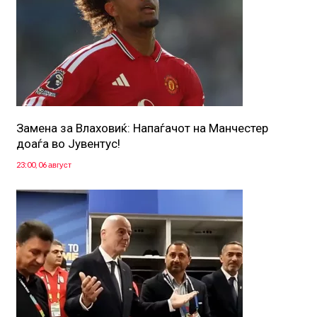
Замена за Влаховиќ: Напаѓачот на Манчестер
доаѓа во Јувентус!
23:00, 06 август