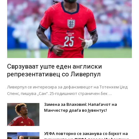
Сврзуваат уште еден англиски
репрезентативец со Ливерпул
Ливерпул се интересира за дефанзивецот на Тотенхем Џед
Спенс, пишува „Сан“. 25-годишниот страничен бек …
Замена за Влаховиќ: Напаѓачот на
Манчестер доаѓа во Јувентус!
УЕФА повторно се заканува со бојкот на