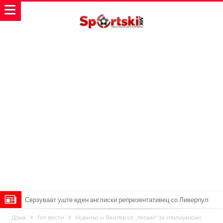
Сврзуваат уште еден англиски репрезентативец со Ливерпул
Замена за Влаховиќ: Напаѓачот на Манчестер доаѓа во Јувентус!
Дома
Топ вести
Мурињо и Венгер се „тепаат“ за италијански