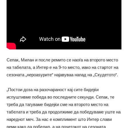
Сепак, Милан и после ремито се наоѓа на второто место
на табелата, а Интер е на 9-то место, иако на стартот на
сезоната „нероаѕурите“ најавуваа напад на „Скудетото“.
„Постои доза на разочараност кај сите бидејќи
испуштивме победа во последните секунди. Сепак, те
треба да тагуваме бидејќи сме на второто место на
табелата и треба да продолжиме да победуваме уште на
нареднот меч. За нас е комплимент што Интер слави
реми како да победил, а на почетокот на сезоната