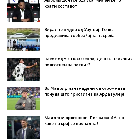
крати составот
Вирално видео од Уругвај: Топка
предизвика сообраќајна несреќа
Пакет од 50.000.000 евра, Дошан Влаховиќ
подготвен за потпис?
Во Мадрид изненадени од огромната
понуда што пристигна за Арда Гулер!
Малдини проговори, Пеп кажа ДА, но
како на крај се пропадна?