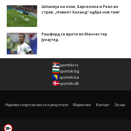
Шпанија на нозе, Барселона и Реал во
страв: „Новиот Халанд“ одбра нов тим!
Рашфорд се врати во Манчестер
Јунајтед
sportski.rs
sportski.bg
sportski.ba
sportski.dk
Најнови спортски вести и резултати
Маркетинг
Контакт
За нас