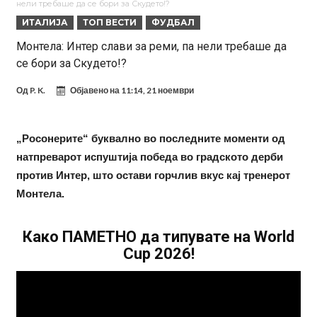
нели требаше да се бори за Скудето!?
Даниел Малдини повторно го смени клубот во Серија “А”
ИТАЛИЈА
ТОП ВЕСТИ
ФУДБАЛ
Аморим донесе одлука: Милан ќе го крати составот
Монтела: Интер слави за реми, па нели требаше да
се бори за Скудето!?
Вирално видео од Уругвај: Топка предизвика сообраќајна несреќа
Пакет од 50.000.000 евра, Дошан Влаховиќ подготвен за потпис?
Од
P. K.
Објавено на
11:14, 21 ноември
Во Мадрид изненадени од огромната понуда што пристигна за
Арда Гулер!
Малдини проговори, Пеп кажа ДА, но како на крај се пропадна?
„Росонерите“ буквално во последните моменти од
натпреварот испуштија победа во градското дерби
Шпанија на нозе, Барселона и Реал во страв: „Новиот Халанд“
против Интер, што остави горчлив вкус кај тренерот
одбра нов тим!
Рашфорд се врати во Манчестер Јунајтед
Монтела.
Како ПАМЕТНО да типувате на World
Cup 2026!