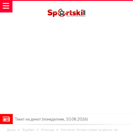
Тикет на денот (понеделник, 10.08.2026)
Феран Торес се поблиску до трансфер во ПСЖ
Дома
Фудбал
Италија
Монтела: Интер слави за реми, па