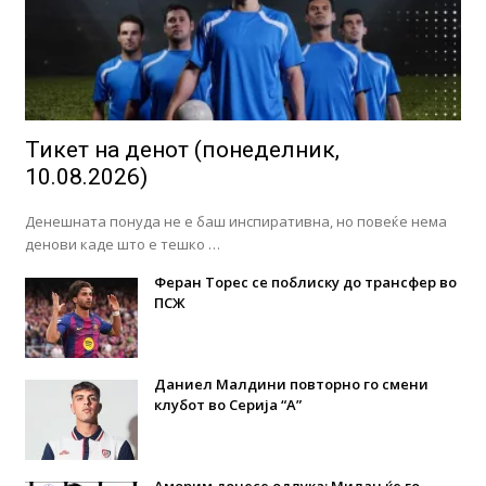
Тикет на денот (понеделник,
10.08.2026)
Денешната понуда не е баш инспиративна, но повеќе нема
денови каде што е тешко …
Феран Торес се поблиску до трансфер во
ПСЖ
Даниел Малдини повторно го смени
клубот во Серија “А”
Аморим донесе одлука: Милан ќе го