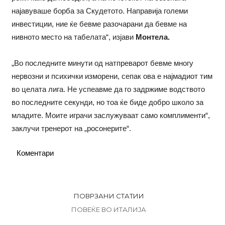
најавуваше борба за Скудетото. Направија големи
инвестиции, ние ќе бевме разочарани да бевме на
нивното место на табелата“, изјави
Монтела.
„Во последните минути од натпреварот бевме многу
нервозни и психички изморени, сепак ова е најмадиот тим
во целата лига. Не успеавме да го задржиме водството
во последните секунди, но тоа ќе биде добро школо за
младите. Моите играчи заслужуваат само комплименти“,
заклучи тренерот на „росонерите“.
Коментари
ПОВРЗАНИ СТАТИИ
ПОВЕЌЕ ВО ИТАЛИЈА