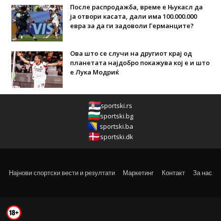
После распродажба, време е Њукасл да
ја отвори касата, дали има 100.000.000
евра за да ги задоволи Германците?
Ова што се случи на другиот крај од
планетата најдобро покажува кој е и што
е Лука Модриќ
sportski.rs
sportski.bg
sportski.ba
sportski.dk
Најнови спортски вести и резултати
Маркетинг
Контакт
За нас