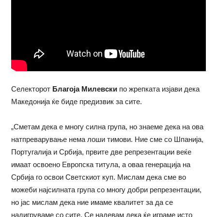
Селекторот
Благоја Милевски
по жрепката изјави дека
Македонија ќе биде предизвик за сите.
„Сметам дека е многу силна група, но знаеме дека на ова
натпреварување нема лоши тимови. Ние сме со Шпанија,
Португалија и Србија, првите две репрезентации веќе
имаат освоено Европска титула, а оваа генерација на
Србија го освои Светскиот куп. Мислам дека сме во
можеби најсилната група со многу добри репрезентации,
но јас мислам дека ние имаме квалитет за да се
надигруваме со сите. Се надевам дека ќе играме исто