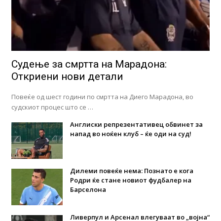
Судење за смртта на Марадона:
Откриени нови детали
Повеќе од шест години по смртта на Диего Марадона, во
судскиот процес што се …
Англиски репрезентативец обвинет за
напад во ноќен клуб – ќе оди на суд!
Дилеми повеќе нема: Познато е кога
Родри ќе стане новиот фудбалер на
Барселона
Ливерпул и Арсенал влегуваат во „војна“