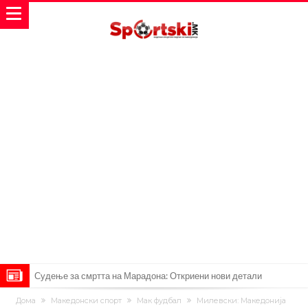
Судење за смртта на Марадона: Откриени нови детали
Англиски репрезентативец обвинет за напад во ноќен клуб – ќе
Дома
Македонски спорт
Мак фудбал
Милевски: Македонија