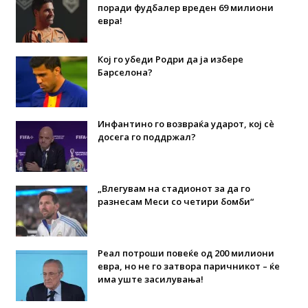
поради фудбалер вреден 69 милиони
евра!
Кој го убеди Родри да ја избере
Барселона?
Инфантино го возвраќа ударот, кој сè
досега го поддржал?
„Влегувам на стадионот за да го
разнесам Меси со четири бомби“
Реал потроши повеќе од 200 милиони
евра, но не го затвора паричникот – ќе
има уште засилувања!