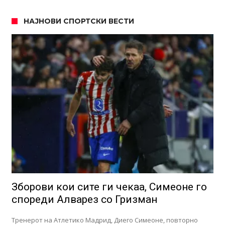
НАЈНОВИ СПОРТСКИ ВЕСТИ
Зборови кои сите ги чекаа, Симеоне го
спореди Алварез со Гризман
Тренерот на Атлетико Мадрид, Диего Симеоне, повторно