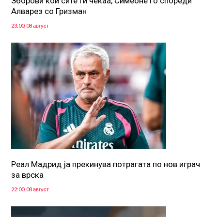
Зборови кои сите ги чекаа, Симеоне го спореди
Алварез со Гризман
23:00, 08 август
Реал Мадрид ја прекинува потрагата по нов играч
за врска
22:00, 08 август