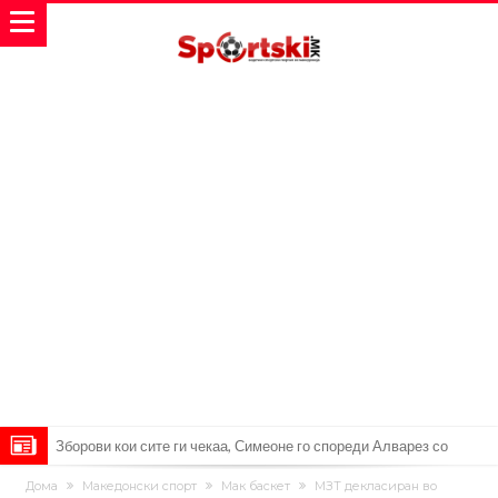
Зборови кои сите ги чекаа, Симеоне го спореди Алварез со
Гризман
Реал Мадрид ја прекинува потрагата по нов играч за врска
Дома
Македонски спорт
Мак баскет
МЗТ декласиран во