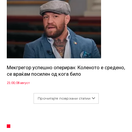
Мекгрегор успешно опериран: Коленото е средено,
се враќам посилен од кога било
21:00, 08 август
Прочитајте поврзани статии