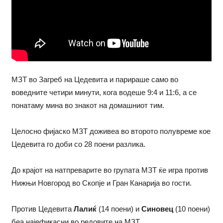
МЗТ во Загреб на Цедевита и парираше само во
воведните четири минути, кога водеше 9:4 и 11:6, а се
понатаму мина во знакот на домашниот тим.
Целосно фијаско МЗТ доживеа во второто полувреме кое
Цедевита го доби со 28 поени разлика.
До крајот на натпреварите во групата МЗТ ќе игра против
Нижњи Новгород во Скопје и Гран Канарија во гости.
Против Цедевита
Лалиќ
(14 поени) и
Синовец
(10 поени)
беа најефикасни во редовите на МЗТ.