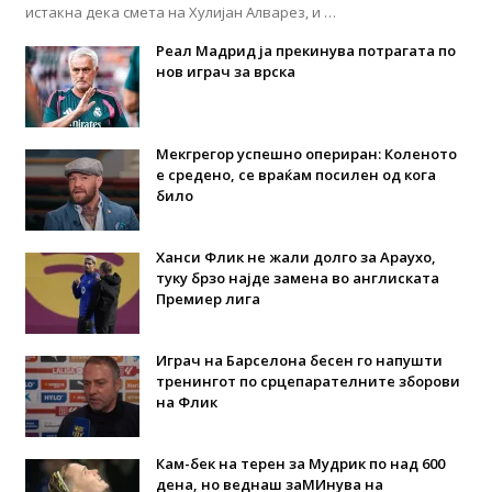
истакна дека смета на Хулијан Алварез, и …
Реал Мадрид ја прекинува потрагата по
нов играч за врска
Мекгрегор успешно опериран: Коленото
е средено, се враќам посилен од кога
било
Ханси Флик не жали долго за Араухо,
туку брзо најде замена во англиската
Премиер лига
Играч на Барселона бесен го напушти
тренингот по срцепарателните зборови
на Флик
Кам-бек на терен за Мудрик по над 600
дена, но веднаш заМИнува на