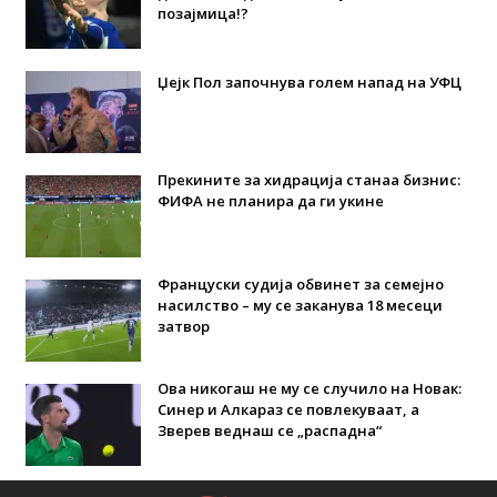
позајмица!?
Џејк Пол започнува голем напад на УФЦ
Прекините за хидрација станаа бизнис:
ФИФА не планира да ги укине
Француски судија обвинет за семејно
насилство – му се заканува 18 месеци
затвор
Ова никогаш не му се случило на Новак:
Синер и Алкараз се повлекуваат, а
Зверев веднаш се „распадна“