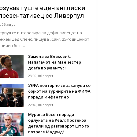
рзуваат уште еден англиски
презентативец со Ливерпул
, 06 август
ерпул се интересира за дефанзивецот на
енхем Џед Спенс, пишува „Сан“. 25-годишниот
аничен бек …
Замена за Влаховиќ:
Напаѓачот на Манчестер
доаѓа во Јувентус!
23:00, 06 август
УЕФА повторно се заканува со
бојкот на турнирите на ФИФА
поради Инфантино
22:40, 06 август
Мурињо бесен поради
одлуката на Реал: Протекоа
детали од разговорот што го
потресе Мадрид!