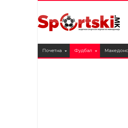
Почетна
Фудбал
Македонс