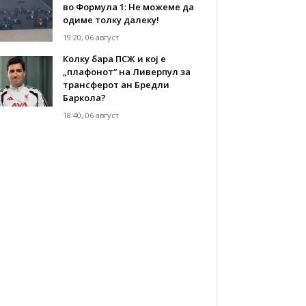
во Формула 1: Не можеме да
одиме толку далеку!
19:20, 06 август
Колку бара ПСЖ и кој е
„плафонот“ на Ливерпул за
трансферот ан Бредли
Баркола?
18:40, 06 август