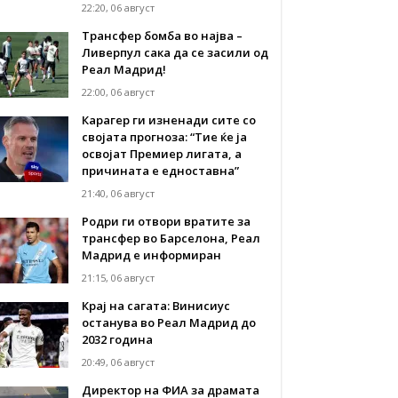
22:20, 06 август
Трансфер бомба во најва –
Ливерпул сака да се засили од
Реал Мадрид!
22:00, 06 август
Карагер ги изненади сите со
својата прогноза: “Тие ќе ја
освојат Премиер лигата, а
причината е едноставна”
21:40, 06 август
Родри ги отвори вратите за
трансфер во Барселона, Реал
Мадрид е информиран
21:15, 06 август
Крај на сагата: Винисиус
останува во Реал Мадрид до
2032 година
20:49, 06 август
Директор на ФИА за драмата