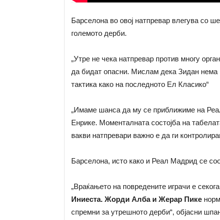
Барселона во овој натпревар влегува со ше
големото дерби.
„Утре не чека натпревар против многу орган
да бидат опасни. Мислам дека Зидан нема м
тактика како на последното Ел Класико“
„Имаме шанса да му се приближиме на Реал
Енрике. Моменталната состојба на табелата
вакви натпревари важно е да ги контролир
Барселона, исто како и Реал Мадрид се со
„Враќањето на повредените играчи е секога
Иниеста. Жорди Алба и Жерар Пике
норма
спремни за утрешното дерби“, објасни шпан