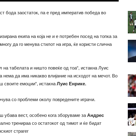
ст бода заостаток, па е пред императив победа во
изирана екипа на која не и е потребен посед на топка за
ногу да го менува стилот на игра, ќе користи слична
 на табелата и ништо повеќе од тоа“, истакна Луис
 нема да има никакво влијание на исходот на мечот. Во
аш своите емоции“, истакна
Луис Енрике.
очува со проблеми околу повредените играчи.
ш убава вест, особено кога зборуваме за
Андрес
лно тренираа со остатокот од тимот и ќе бидат
скиот страгег