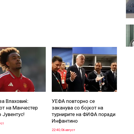
за Влаховиќ:
УЕФА повторно се
от на Манчестер
заканува со бојкот на
о Јувентус!
турнирите на ФИФА поради
Инфантино
уст
22:40, 06 август