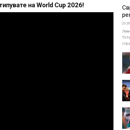
ипувате на World Cup 2026!
Св
ре
23:20
Лив
Тот
стр