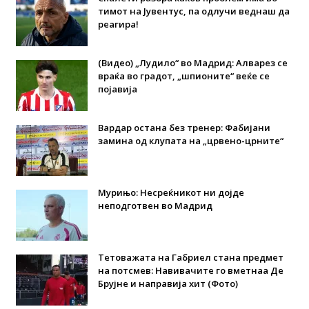
тимот на Јувентус, па одлучи веднаш да
реагира!
(Видео) „Лудило“ во Мадрид: Алварез се
враќа во градот, „шпионите“ веќе се
појавија
Вардар остана без тренер: Фабијани
замина од клупата на „црвено-црните“
Мурињо: Несреќникот ни дојде
неподготвен во Мадрид
Тетоважата на Габриел стана предмет
на потсмев: Навивачите го вметнаа Де
Брујне и направија хит (Фото)