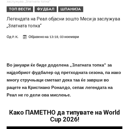
заслужува „Златната топка“
Ливерпул тргна на сè или ништо
Спалети разбра каков проблем има во тимот на Јувентус, па
ТОП ВЕСТИ
ФУДБАЛ
ШПАНИЈА
одлучи веднаш да реагира!
(Видео) „Лудило“ во Мадрид: Алварез се враќа во градот,
Легендата на Реал објасни зошто Меси ја заслужува
„Златната топка“
„шпионите“ веќе се појавија
Вардар остана без тренер: Фабијани замина од клупата на
„црвено-црните“
Мурињо: Несреќникот ни дојде неподготвен во Мадрид
Од
P. K.
Објавено на
13:18, 03 ноември
Тетоважата на Габриел стана предмет на потсмев: Навивачите го
вметнаа Де Брујне и направија хит (Фото)
Бизарна тепачка која го запали интернетот: Познатиот тешкаш го
Во јануари ќе биде доделена „Златната топка“ за
прифати најлудиот предизвик на кариерата – сам против
Меси, Нејмар и Суарез повторно заедно?!
најдобриот фудбалер од претходната сезона, па иако
шестмина (Видео)
многу стручњаци сметаат дека таа ќе заврши во
рацете на Кристиано Роналдо, сепак легендата на
Реал не го дели ова мислење.
Како ПАМЕТНО да типувате на World
Cup 2026!