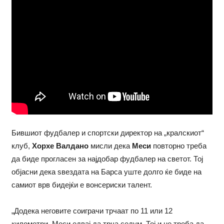
Бившиот фудбалер и спортски директор на „кралскиот“
клуб,
Хорхе Валдано
мисли дека
Меси
повторно треба
да биде прогласен за најдобар фудбалер на светот. Тој
објасни дека ѕвездата на Барса уште долго ќе биде на
самиот врв бидејќи е вонсериски талент.
„Додека неговите соиграчи трчаат по 11 или 12
километри, Меси едвај да трча седум. Тој и не треба да