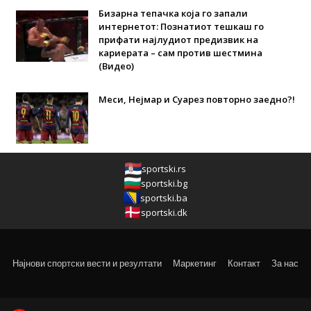
Бизарна тепачка која го запали
интернетот: Познатиот тешкаш го
прифати најлудиот предизвик на
кариерата – сам против шестмина
(Видео)
Меси, Нејмар и Суарез повторно заедно?!
sportski.rs
sportski.bg
sportski.ba
sportski.dk
Најнови спортски вести и резултати
Маркетинг
Контакт
За нас