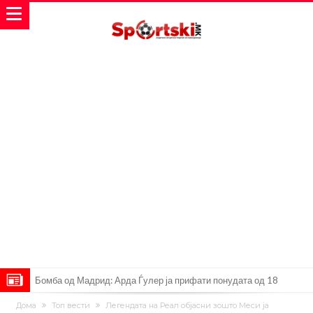
Трансфер од 150 милиони евра: Играчот се согласи, а сега
Дома
Топ вести
Легендата на Реал објасни зошто Меси ја