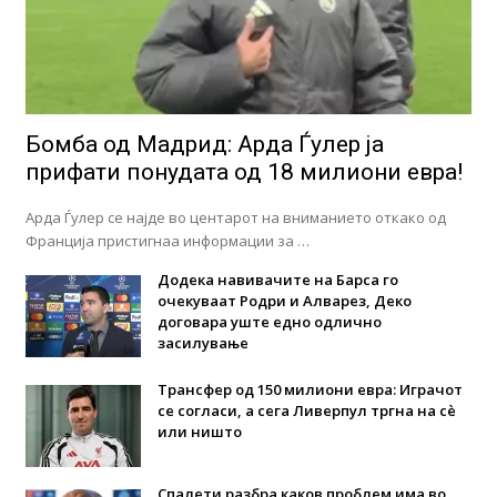
Бомба од Мадрид: Арда Ѓулер ја
прифати понудата од 18 милиони евра!
Арда Ѓулер се најде во центарот на вниманието откако од
Франција пристигнаа информации за …
Додека навивачите на Барса го
очекуваат Родри и Алварез, Деко
договара уште едно одлично
засилување
Трансфер од 150 милиони евра: Играчот
се согласи, а сега Ливерпул тргна на сè
или ништо
Спалети разбра каков проблем има во