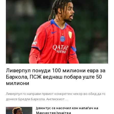
Ливерпул понуди 100 милиони евра за
Баркола, ПСЖ веднаш побара уште 50
милиони
Ливерпул го направи првиот конкретен чекор во обид да го
донесе Бредли Баркола. Англискиот …
Јувентус се насочил кон напаѓач на
Манчестер Јунајтед