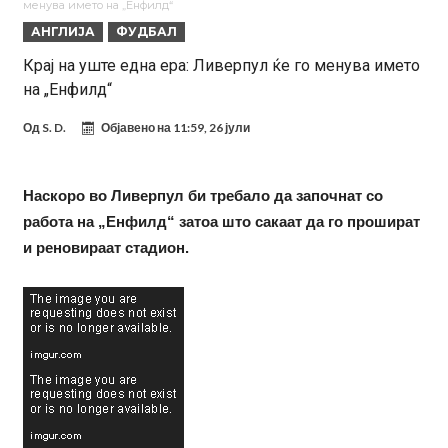
менува името на „Енфилд“
Модриќ откри што го натерало да остане во Милан
АНГЛИЈА
ФУДБАЛ
Стотици навивачи го пречекаа Салах во Истанбул
Крај на уште една ера: Ливерпул ќе го менува името
на „Енфилд“
Арсенал и Њукасл веќе се договорија, Гимарејш заминува
АРСЕНАЛ ГО ЛАДИ ШАМПАЊОТ: Винисиус на праг на Лондон!
Од
S. D.
Објавено на
11:59, 26 јули
Познат е следниот клуб на Душан Влаховиќ!
Решено е: Реал Мадрид го испраќа својот млад талент во Серија
Наскоро во Ливерпул би требало да започнат со
работа на „Енфилд“ затоа што сакаат да го прошират
“А”
Лукаку бара нов клуб
и реновираат стадион.
Тотенхем започна преговори со Гакпо