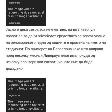
Јасно е дека сетоа тоа не е евтино, па во Ливерпул
прават се за да ги обезбедат средствата за започнување
на реновирањето, една од опциите е промена на името на
стадионот. По примерот на Барселона како што направи
пред неколку месици Ливерпул веќе има понуда од
неколку спонзори кои сакаат нивното име да биде
додадено.