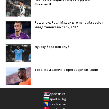
Влаховиќ!
Решено е: Реал Мадрид го испраќа својот
млад талент во Серија “А”
Лукаку бара нов клуб
Тотенхем започна преговори со Гакпо
sportski.rs
sportski.bg
sportski.ba