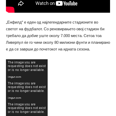
„Енфилд“ е еден од најлегендарните стадионите во
светот на фудбалот. Со реновирањето овој стадион би
требало да добие уште околу 7.000 места. Сетоа тоа
Ливерпул ќе го чини околу 80 милиони фунти и планирано
е да се заврши до почетокот на идната сезона.