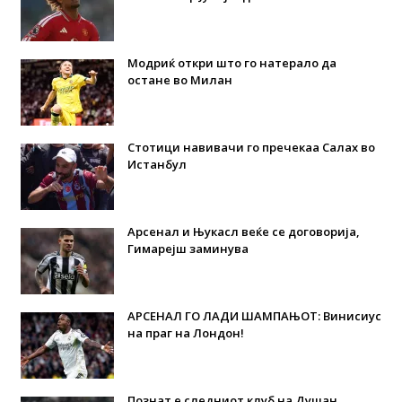
Модриќ откри што го натерало да
остане во Милан
Стотици навивачи го пречекаа Салах во
Истанбул
Арсенал и Њукасл веќе се договорија,
Гимарејш заминува
АРСЕНАЛ ГО ЛАДИ ШАМПАЊОТ: Винисиус
на праг на Лондон!
Познат е следниот клуб на Душан