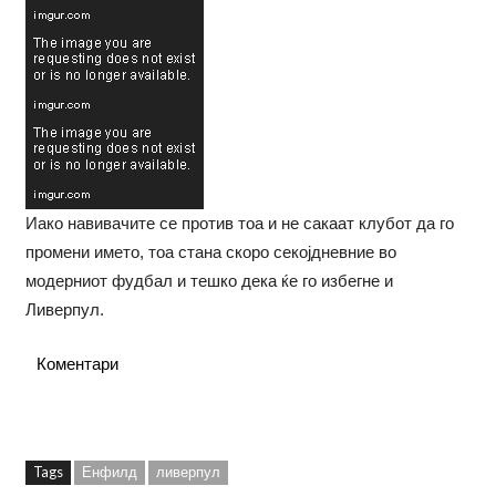
Иако навивачите се против тоа и не сакаат клубот да го
промени името, тоа стана скоро секојдневние во
модерниот фудбал и тешко дека ќе го избегне и
Ливерпул.
Коментари
Tags
Енфилд
ливерпул