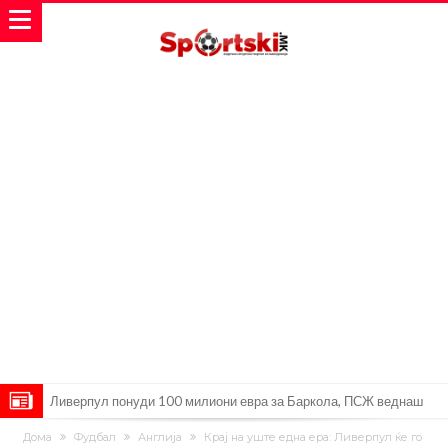
Ливерпул понуди 100 милиони евра за Баркола, ПСЖ веднаш
побара уште 50 милиони
Јувентус се насочил кон напаѓач на Манчестер Јунајтед
Дома
Фудбал
Англија
Крај на уште една ера: Ливерпул ќе го