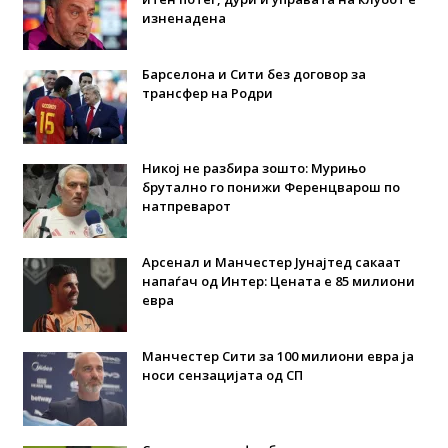
изненадена
Барселона и Сити без договор за
трансфер на Родри
Никој не разбира зошто: Мурињо
брутално го понижи Ференцварош по
натпреварот
Арсенал и Манчестер Јунајтед сакаат
напаѓач од Интер: Цената е 85 милиони
евра
Манчестер Сити за 100 милиони евра ја
носи сензацијата од СП