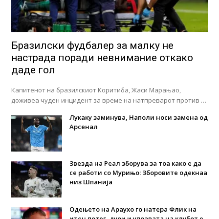
Бразилски фудбалер за малку не
настрада поради невнимание откако
даде гол
Капитенот на бразилскиот Коритиба, Жаси Марањао,
доживеа чуден инцидент за време на натпреварот против …
Лукаку заминува, Наполи носи замена од
Арсенал
Звезда на Реал зборува за тоа како е да
се работи со Мурињо: Зборовите одекнаа
низ Шпанија
Одењето на Араухо го натера Флик на
итен потег, дури и управата на клубот е