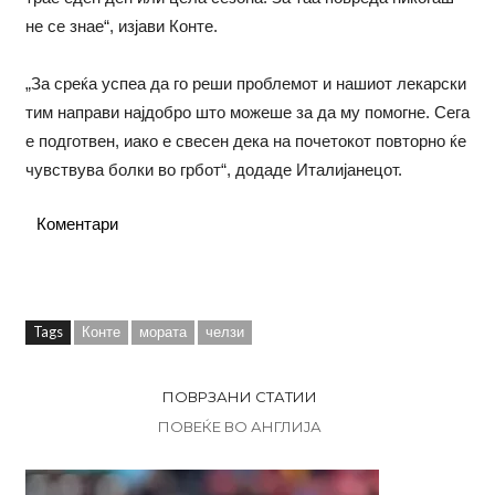
не се знае“, изјави Конте.
„За среќа успеа да го реши проблемот и нашиот лекарски
тим направи најдобро што можеше за да му помогне. Сега
е подготвен, иако е свесен дека на почетокот повторно ќе
чувствува болки во грбот“, додаде Италијанецот.
Коментари
Tags
Конте
мората
челзи
ПОВРЗАНИ СТАТИИ
ПОВЕЌЕ ВО АНГЛИЈА