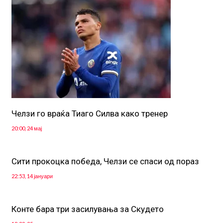
Челзи го враќа Тиаго Силва како тренер
20:00, 24 мај
Сити прокоцка победа, Челзи се спаси од пораз
22:53, 14 јануари
Конте бара три засилувања за Скудето