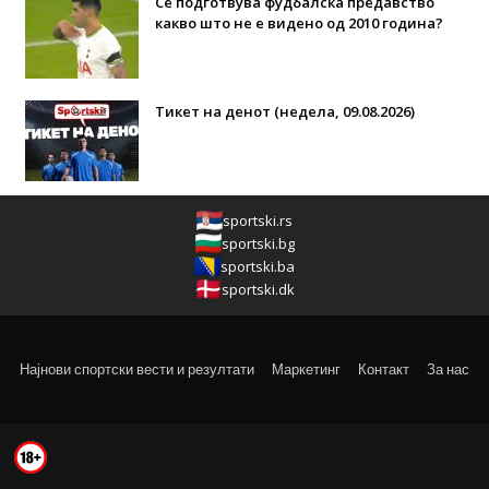
Се подготвува фудбалска предавство
какво што не е видено од 2010 година?
Тикет на денот (недела, 09.08.2026)
sportski.rs
sportski.bg
sportski.ba
sportski.dk
Најнови спортски вести и резултати
Маркетинг
Контакт
За нас