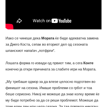
Иако се чинеше дека
Мората
ќе биде адекватна замена
за Диего Коста, сепак во вториот дел од сезоната
шпанскиот напаѓач „потфрли“.
Лошата форма го извади од првиот тим, а сега
Конте
конечно ја откри причината за слабите игри на Мората.
„Му требаше одмор за да влезе целосно подготвен во
финишот на сезона. Имаше проблеми со грбот и тоа
беше сериозно. Никој не можеше да знае колку време ќе
му биде потребно за да се реши проблемот. Можеше да
трае еден ден или цела сезона. За таа повреда никогаш