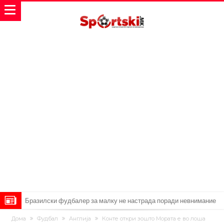
Бразилски фудбалер за малку не настрада поради невнимание
откако даде гол
Лукаку заминува, Наполи носи замена од Арсенал
Дома
Фудбал
Англија
Конте откри зошто Мората е во лоша