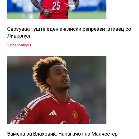
Сврзуваат уште еден англиски репрезентативец со
Ливерпул
23:20, 06 август
Замена за Влаховиќ: Напаѓачот на Манчестер