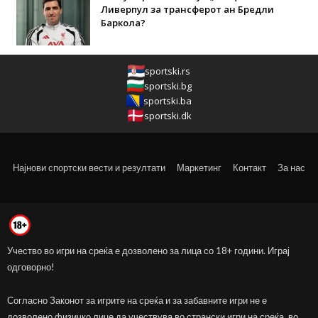
Ливерпул за трансферот ан Бредли
Баркола?
sportski.rs
sportski.bg
sportski.ba
sportski.dk
Најнови спортски вести и резултати
Маркетинг
Контакт
За нас
Учество во игри на среќа е дозволено за лица со 18+ години. Играј
одговорно!
Согласно Законот за игрите на среќа и за забавните игри не е
дозволено физичко лице да учествува во странски игри на среќа, во