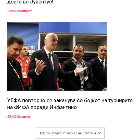
доаѓа во Јувентус!
23:00, 06 август
УЕФА повторно се заканува со бојкот на турнирите
на ФИФА поради Инфантино
22:40, 06 август
Прочитајте поврзани статии