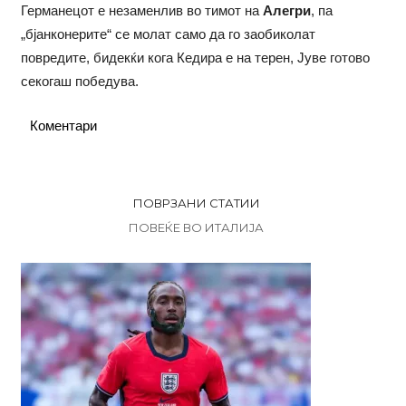
Германецот е незаменлив во тимот на
Алегри
, па
„бјанконерите“ се молат само да го заобиколат
повредите, бидекќи кога Кедира е на терен, Јуве готово
секогаш победува.
Коментари
ПОВРЗАНИ СТАТИИ
ПОВЕЌЕ ВО ИТАЛИЈА