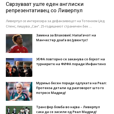
Сврзуваат уште еден англиски
репрезентативец со Ливерпул
Ливерпул се интересира за дефанзивецот на Тотенхем Џед
Спенс, пишува „Сан“. 25-годишниот страничен бек …
Замена за Влаховиќ: Напаѓачот на
Манчестер доаѓа во Јувентус!
УЕФА повторно се заканува со бојкот на
турнирите на ФИФА поради Инфантино
Мурињо бесен поради одлуката на Реал:
Протекоа детали од разговорот што го
потресе Мадрид!
Трансфер бомба во најва – Ливерпул
сака да се засили од Реал Мадрид!