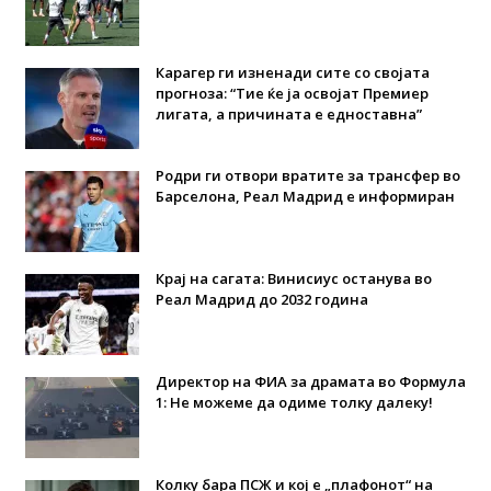
Карагер ги изненади сите со својата
прогноза: “Тие ќе ја освојат Премиер
лигата, а причината е едноставна”
Родри ги отвори вратите за трансфер во
Барселона, Реал Мадрид е информиран
Крај на сагата: Винисиус останува во
Реал Мадрид до 2032 година
Директор на ФИА за драмата во Формула
1: Не можеме да одиме толку далеку!
Колку бара ПСЖ и кој е „плафонот“ на