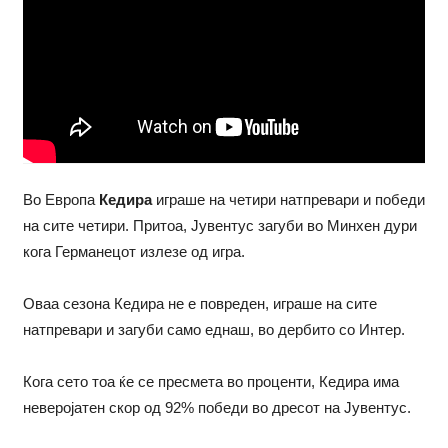
Во Европа
Кедира
играше на четири натпревари и победи
на сите четири. Притоа, Јувентус загуби во Минхен дури
кога Германецот излезе од игра.
Оваа сезона Кедира не е повреден, играше на сите
натпревари и загуби само еднаш, во дербито со Интер.
Кога сето тоа ќе се пресмета во проценти, Кедира има
неверојатен скор од 92% победи во дресот на Јувентус.