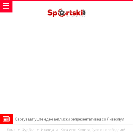
Сврзуваат уште еден англиски репрезентативец со Ливерпул
Замена за Влаховиќ: Напаѓачот на Манчестер доаѓа во Јувентус!
Дома
Фудбал
Италија
Кога игра Кедира, Јуве е непобедлив!