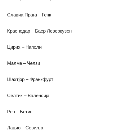
Славиа Прага – Генк
Краснодар – Баер Леверкузен
Цирих – Наполи
Малме – Челзи
Шахтјор – Франкфурт
Селтик – Валенсија
Рен – Бетис
Лацио – Севиља