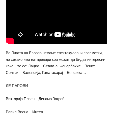
Во Лигата на Европа немаме спектакуларни пресметки,
но секако има натпревари кои можат да бидат интересни
како што се: Лацио – Севиља, Фенербахче – Зенит,
Селтик – Валенсија, Галатасарај – Бенфика…
ЛЕ ПАРОВИ
Викторија Плзен – Динамо Загреб
Рапид Виена – Интер