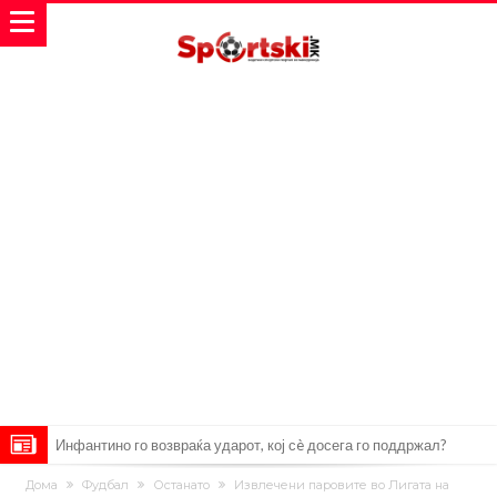
„Влегувам на стадионот за да го разнесам Меси со четири бомби“
Реал потроши повеќе од 200 милиони евра, но не го затвора
Дома
Фудбал
Останато
Извлечени паровите во Лигата на