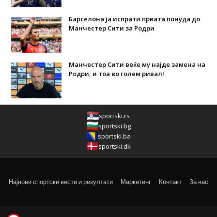
Барселона ја испрати првата понуда до
Манчестер Сити за Родри
Манчестер Сити веќе му најде замена на
Родри, и тоа во голем ривал!
sportski.rs
sportski.bg
sportski.ba
sportski.dk
Најнови спортски вести и резултати
Маркетинг
Контакт
За нас