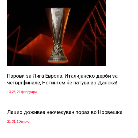
Парови за Лига Европа: Италијанско дерби за
четвртфинале, Нотингем ќе патува во Данска!
13:28, 27 февруари
Лацио доживеа неочекуван пораз во Норвешка
21:01, 10 април