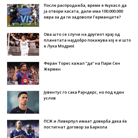
После распродажба, време е Њукасл да
ја отвори касата, дали има 100.000.000
евра за да ги задоволи Германците?
Ова што се случи на другиот крај од
планетата најдобро покажува кој е и што
е Лука Модриќ
Феран Торес кажал “да” на Пари Сен
Жермен
Јувентус го сака Рајндерс, но под еден
услов
ПСЖ и Ливерпул имаат доверба дека ќе
постигнат договор за Баркола