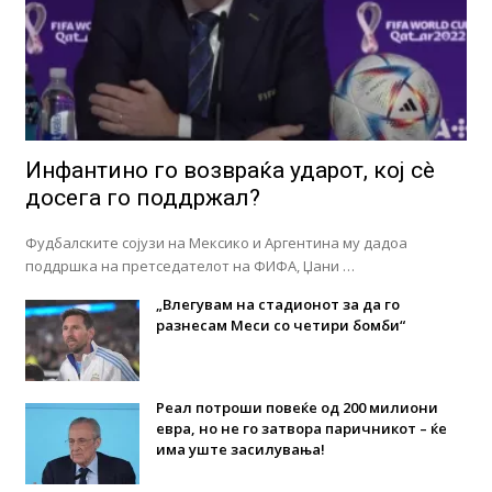
Инфантино го возвраќа ударот, кој сè
досега го поддржал?
Фудбалските сојузи на Мексико и Аргентина му дадоа
поддршка на претседателот на ФИФА, Џани …
„Влегувам на стадионот за да го
разнесам Меси со четири бомби“
Реал потроши повеќе од 200 милиони
евра, но не го затвора паричникот – ќе
има уште засилувања!