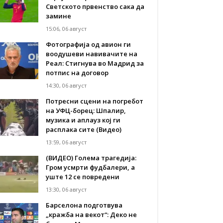
Светското првенство сака да
замине
15:06, 06 август
Фотографија од авион ги
воодушеви навивачите на
Реал: Стигнува во Мадрид за
потпис на договор
14:30, 06 август
Потресни сцени на погребот
на УФЦ-борец: Шпалир,
музика и аплауз кој ги
расплака сите (Видео)
13:59, 06 август
(ВИДЕО) Голема трагедија:
Гром усмрти фудбалери, а
уште 12 се повредени
13:30, 06 август
Барселона подготвува
„кражба на векот“: Деко не