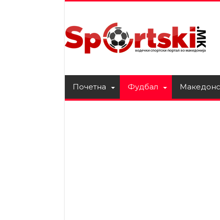
Почетна
Фудбал
Македонс