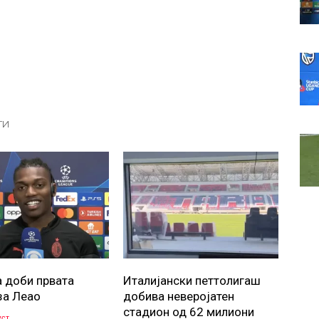
ТИ
а доби првата
Италијански петтолигаш
за Леао
добива неверојатен
стадион од 62 милиони
уст