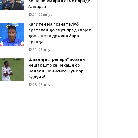
беше во Мадрид само поради
Алварез
13:01, 06 август
Капитен на познат клуб
претепан до смрт пред својот
дом – цела држава бара
правда!
12:32, 06 август
Шпанија „трепери“ поради
нешто што се чекаше со
недели: Винисиус Жуниор
одлучи!
12:05, 06 август