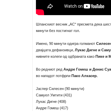
Шпанскиот весник „АС“ пресмета дека шест
минути без постигнат гол.
Имено, 90 минути одигра голманот
Силесе
двајцата дефанзивци,
Лукас Дигне и Саму
нивните колеги од одбраната како
Пике и М
Во редниот ред
Андре Гомеш и Денис Суа
во нападот потфрли
Пако Алкасер.
Јаспер Силесен (90 минути)
Самуел Умтити (431)
Лукас Дигне (408)
Андре Гомеш (417)