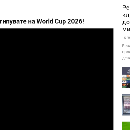
Ре
кл
ипувате на World Cup 2026!
до
ми
16:40
Реа
про
ден