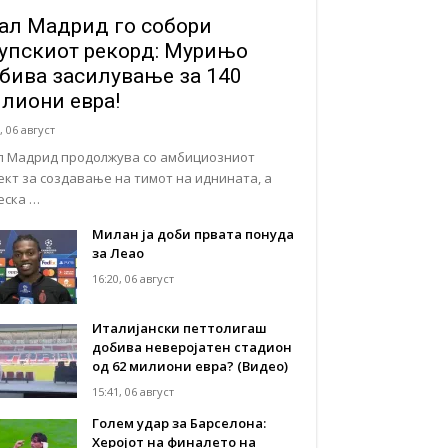
ал Мадрид го собори
упскиот рекорд: Мурињо
бива засилување за 140
лиони евра!
, 06 август
л Мадрид продолжува со амбициозниот
ект за создавање на тимот на иднината, а
еска …
Милан ја доби првата понуда
за Леао
16:20, 06 август
Италијански петтолигаш
добива неверојатен стадион
од 62 милиони евра? (Видео)
15:41, 06 август
Голем удар за Барселона:
Херојот на финалето на