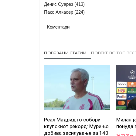
Денис Суарез (413)
Пако Алкасер (224)
Коментари
ПОВРЗАНИ СТАТИИ
ПОВЕЌЕ ВО ТОП ВЕС
Реал Мадрид го собори
Милан ј
клупскиот рекорд: Мурињо
понуда 
добива засилување за 140
16:20, 06 авг