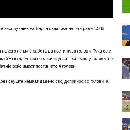
е засилувања на Барса оваа сезона одиграле 1.983
н
на кого не му е работа да постигнува голови. Тука се и
ел Умтити
, од кои не се очекуваат баш многу голови, но
атије
веќе имаат постигнато 4 голови.
рез
сеуште немаат дадено свој допринос со голови, а