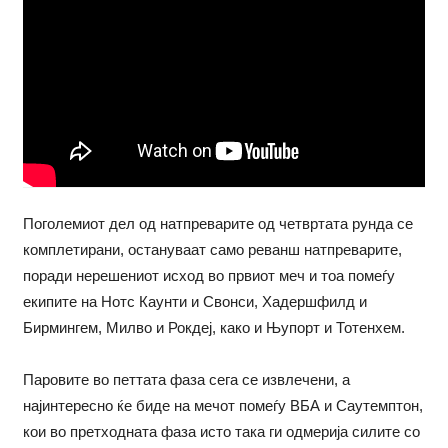
Поголемиот дел од натпреварите од четвртата рунда се
комплетирани, остануваат само реванш натпреварите,
поради нерешениот исход во првиот меч и тоа помеѓу
екипите на Нотс Каунти и Свонси, Хадершфилд и
Бирмингем, Милво и Рокдеј, како и Њупорт и Тотенхем.
Паровите во петтата фаза сега се извлечени, а
најинтересно ќе биде на мечот помеѓу ВБА и Саутемптон,
кои во претходната фаза исто така ги одмерија силите со