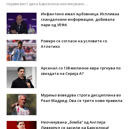
појави вест дека Барселона неочекувано …
Инфантино имал љубовница: Испливаа
скандалозни информации, добивала
пари од УЕФА
Ромеро се согласи на условите со
Атлетико
Арсенал со 138 милиони евра тргнува по
ѕвездата на Серија А?
Мурињо воведува строга дисциплина во
Реал Мадрид: Ова се трите нови правила
Неочекувана „бомба“ од Англија:
Ливерпул се засили од Барселона!