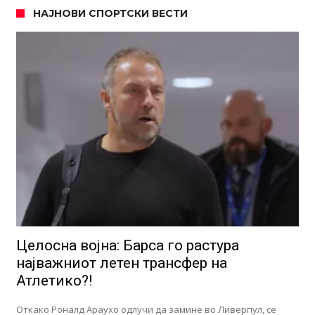
НАЈНОВИ СПОРТСКИ ВЕСТИ
Целосна војна: Барса го растура
најважниот летен трансфер на
Атлетико?!
Откако Роналд Араухо одлучи да замине во Ливерпул, се