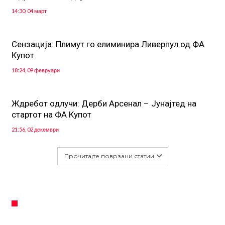
14:30, 04 март
Сензација: Плимут го елиминира Ливерпул од ФА
Купот
18:24, 09 февруари
Ждребот одлучи: Дерби Арсенал – Јунајтед на
стартот на ФА Купот
21:56, 02 декември
Прочитајте поврзани статии