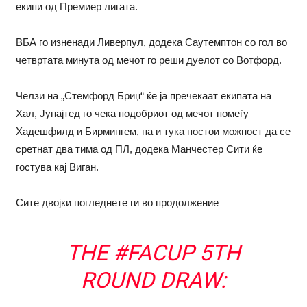
екипи од Премиер лигата.
ВБА го изненади Ливерпул, додека Саутемптон со гол во
четвртата минута од мечот го реши дуелот со Вотфорд.
Челзи на „Стемфорд Бриџ“ ќе ја пречекаат екипата на
Хал, Јунајтед го чека подобриот од мечот помеѓу
Хадешфилд и Бирмингем, па и тука постои можност да се
сретнат два тима од ПЛ, додека Манчестер Сити ќе
гостува кај Виган.
Сите двојки погледнете ги во продолжение
THE
#FACUP
5TH
ROUND DRAW: