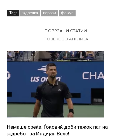
Tags
ждрепка
парови
фа куп
ПОВРЗАНИ СТАТИИ
ПОВЕЌЕ ВО АНГЛИЈА
Немаше среќа: Ѓоковиќ доби тежок пат на
ждребот за Индијан Велс!