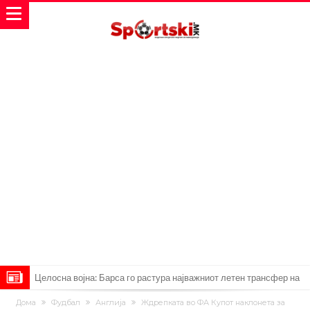
Целосна војна: Барса го растура најважниот летен трансфер на
Атлетико?!
Инфантино имал љубовница: Испливаа скандалозни
Дома
Фудбал
Англија
Ждрепката во ФА Купот наклонета за