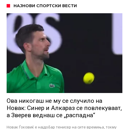
НАЈНОВИ СПОРТСКИ ВЕСТИ
Ова никогаш не му се случило на
Новак: Синер и Алкараз се повлекуваат,
а Зверев веднаш се „распадна“
Новак Ѓоковиќ е најдобар тенисер на сите времиња, токму