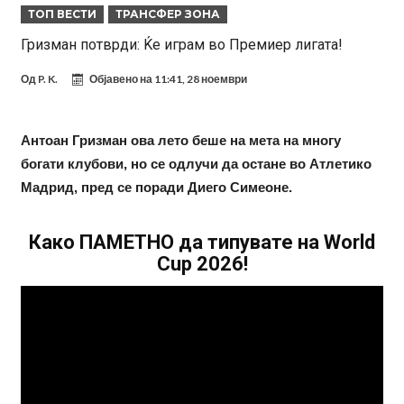
ТОП ВЕСТИ
ТРАНСФЕР ЗОНА
на Меси
Мурињо воведува строга дисциплина во Реал Мадрид: Ова се
Гризман потврди: Ќе играм во Премиер лигата!
трите нови правила за успех
Целосна војна: Барса го растура најважниот летен трансфер на
Од
P. K.
Објавено на
11:41, 28 ноември
Атлетико?!
Инфантино имал љубовница: Испливаа скандалозни
информации, добивала пари од УЕФА
Ромеро се согласи на условите со Атлетико
Антоан Гризман ова лето беше на мета на многу
Арсенал со 138 милиони евра тргнува по ѕвездата на Серија А?
богати клубови, но се одлучи да остане во Атлетико
Мурињо воведува строга дисциплина во Реал Мадрид: Ова се
Мадрид, пред се поради Диего Симеоне.
трите нови правила
Неочекувана „бомба“ од Англија: Ливерпул се засили од
Барселона!
Како ПАМЕТНО да типувате на World
Cup 2026!