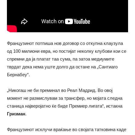
Французинот потпиша нов договор со откупна клаузула
од 100 милиони евра, но постијат неколку клубови кои се
спремни да ја платат таа сума, па затоа медиумите
тврдат дека нема уште долго да остане на „Сантиаго
Бернабеу“.
„Никогаш не би преминал во Реал Мадрид. Во овој
момент не размислувам за трансфер, но мојата следна
станица најверојатно ќе биде Премиер лигата“, истакна
Гризман
.
Французинот исклучи враќање во својата татковина каде