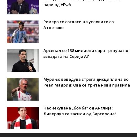
пари од УЕФА
Ромеро се согласи на условите со
Атлетико
Арсенал со 138 милиони евра тргнува по
ѕвездата на Серија А?
Мурињо воведува строга дисциплина во
Реал Мадрид: Ова се трите нови правила
Неочекувана „бомба“ од Англија:
Ливерпул се засили од Барселона!