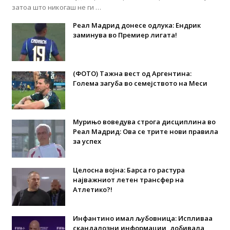
затоа што никогаш не ги …
Реал Мадрид донесе одлука: Eндрик
заминува во Премиер лигата!
(ФОТО) Тажна вест од Аргентина:
Голема загуба во семејството на Меси
Мурињо воведува строга дисциплина во
Реал Мадрид: Ова се трите нови правила
за успех
Целосна војна: Барса го растура
најважниот летен трансфер на
Атлетико?!
Инфантино имал љубовница: Испливаа
скандалозни информации, добивала