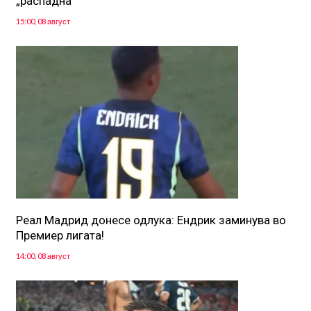
„распадна“
15:00, 08 август
Реал Мадрид донесе одлука: Eндрик заминува во
Премиер лигата!
14:00, 08 август