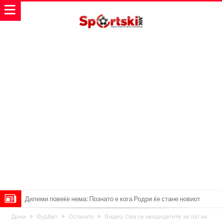
Дилеми повеќе нема: Познато е кога Родри ќе стане новиот
фудбалер на Барселона
Ливерпул и Арсенал влегуваат во „војна“ поради фудбалер
Дома
Фудбал
Останато
Видео: Ова се кандидатите за гол на