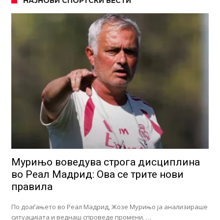
НАЈНОВИ СПОРТСКИ ВЕСТИ
Мурињо воведува строга дисциплина
во Реал Мадрид: Ова се трите нови
правила
По доаѓањето во Реал Мадрид, Жозе Мурињо ја анализираше
ситуацијата и веднаш спроведе промени. …