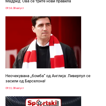
Мадрид: Ова се трите нови правила
09:14, 08 август
Неочекувана „бомба“ од Англија: Ливерпул се
засили од Барселона!
09:11, 08 август