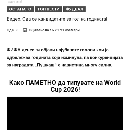
годината!
вреден 69 милиони евра!
Кој го убеди Родри да ја избере Барселона?
ОСТАНАТО
ТОП ВЕСТИ
ФУДБАЛ
Инфантино го возвраќа ударот, кој сè досега го поддржал?
Видео: Ова се кандидатите за гол на годината!
„Влегувам на стадионот за да го разнесам Меси со четири бомби“
Од
P. K.
Објавено на
16:23, 21 ноември
ФИФА денес ги објави најубавите голови кои ја
одбележаа годината која изминува, па конкуренцијата
за наградата „Пушкаш“ е навистина многу силна.
Како ПАМЕТНО да типувате на World
Cup 2026!