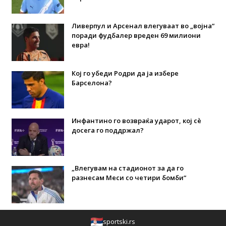
Ливерпул и Арсенал влегуваат во „војна“
поради фудбалер вреден 69 милиони
евра!
Кој го убеди Родри да ја избере
Барселона?
Инфантино го возвраќа ударот, кој сè
досега го поддржал?
„Влегувам на стадионот за да го
разнесам Меси со четири бомби“
sportski.rs