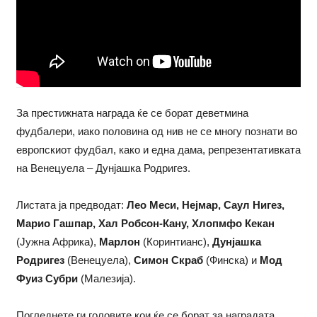
За престижната награда ќе се борат деветмина
фудбалери, иако половина од нив не се многу познати во
европскиот фудбал, како и една дама, репрезентативката
на Венецуела – Дунјашка Родригез.
Листата ја предводат:
Лео Меси, Нејмар, Саул Нигез,
Марио Гашпар, Хал Робсон-Кану, Хлопмфо Кекан
(Јужна Африка),
Марлон
(Коринтианс),
Дунјашка
Родригез
(Венецуела),
Симон Скраб
(Финска) и
Мод
Фуиз Субри
(Малезија).
Погледнете ги головите кои ќе се борат за наградата