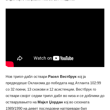
Нов трипл-дабл оствари
Расел Вестбрук
кој ја
предводеше Оклахома до победата над Атланта 102:99
со 32 поени, 13 скокови и 12 асистенции. Вестбрук го
оствари својот седми трипл дабл во низа и се доближи до
остварувањето на
Мајкл Џордан
кој во сезоната
1989/1990 на девет последовни натпревари бил