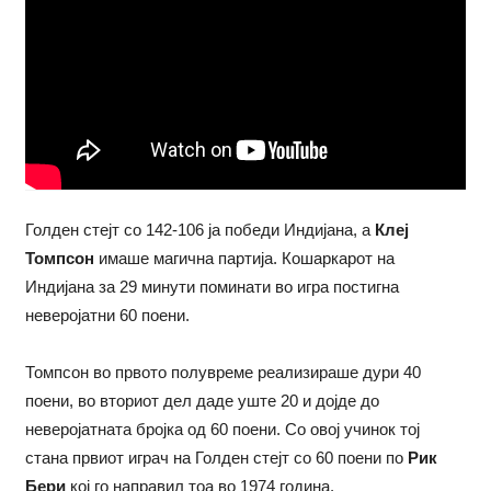
Голден стејт со 142-106 ја победи Индијана, а
Клеј
Томпсон
имаше магична партија. Кошаркарот на
Индијана за 29 минути поминати во игра постигна
неверојатни 60 поени.
Томпсон во првото полувреме реализираше дури 40
поени, во вториот дел даде уште 20 и дојде до
неверојатната бројка од 60 поени. Со овој учинок тој
стана првиот играч на Голден стејт со 60 поени по
Рик
Бери
кој го направил тоа во 1974 година.