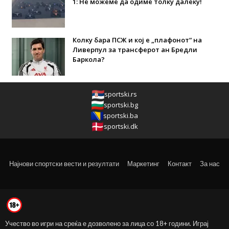
1: Не можеме да одиме толку далеку!
Колку бара ПСЖ и кој е „плафонот“ на
Ливерпул за трансферот ан Бредли
Баркола?
sportski.rs
sportski.bg
sportski.ba
sportski.dk
Најнови спортски вести и резултати
Маркетинг
Контакт
За нас
Учество во игри на среќа е дозволено за лица со 18+ години. Играј