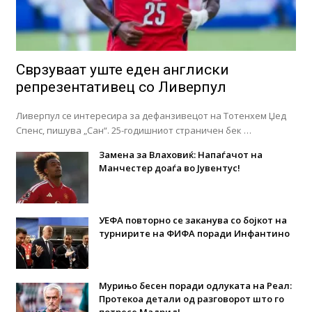
Сврзуваат уште еден англиски
репрезентативец со Ливерпул
Ливерпул се интересира за дефанзивецот на Тотенхем Џед
Спенс, пишува „Сан“. 25-годишниот страничен бек …
Замена за Влаховиќ: Напаѓачот на
Манчестер доаѓа во Јувентус!
УЕФА повторно се заканува со бојкот на
турнирите на ФИФА поради Инфантино
Мурињо бесен поради одлуката на Реал:
Протекоа детали од разговорот што го