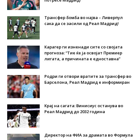
потресе Мадрид!
Трансфер бомба во најва – Ливерпул
сака да се засили од Реал Мадрид!
Карагер ги изненади сите со својата
прогноза: “Тие ќе ја освојат Премиер
лигата, а причината е едноставна”
Родри ги отвори вратите за трансфер во
Барселона, Реал Мадрид е информиран
Крај на сагата: Винисиус останува во
Реал Мадрид до 2032 година
Директор на ФИА за драмата во Формула