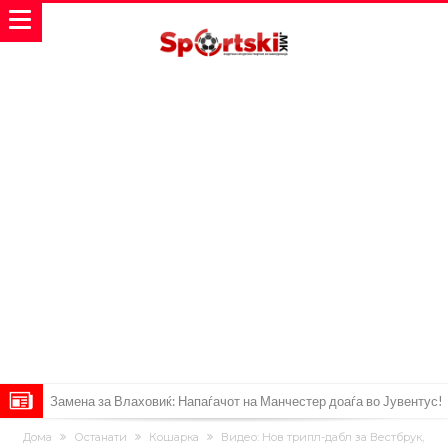
Замена за Влаховиќ: Напаѓачот на Манчестер доаѓа во Јувентус!
УЕФА повторно се заканува со бојкот на турнирите на ФИФА
Дома
Останати
Кошарка
Видео: Нов трипл-дабл за Вестбрук,