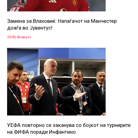
Замена за Влаховиќ: Напаѓачот на Манчестер
доаѓа во Јувентус!
23:00, 06 август
УЕФА повторно се заканува со бојкот на турнирите
на ФИФА поради Инфантино