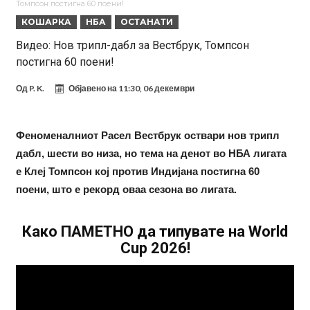
Томпсон постигна 60 поени!
поради Инфантино
Мурињо бесен поради одлуката на Реал: Протекоа детали од
КОШАРКА
НБА
ОСТАНАТИ
разговорот што го потресе Мадрид!
Трансфер бомба во најва – Ливерпул сака да се засили од Реал
Видео: Нов трипл-дабл за Вестбрук, Томпсон
постигна 60 поени!
Мадрид!
Карагер ги изненади сите со својата прогноза: “Тие ќе ја освојат
Премиер лигата, а причината е едноставна”
Родри ги отвори вратите за трансфер во Барселона, Реал Мадрид
Од
P. K.
Објавено на
11:30, 06 декември
е информиран
Крај на сагата: Винисиус останува во Реал Мадрид до 2032
година
Директор на ФИА за драмата во Формула 1: Не можеме да одиме
Феноменалниот Расел Вестбрук оствари нов трипл
дабл, шести во низа, но тема на денот во НБА лигата
толку далеку!
Колку бара ПСЖ и кој е „плафонот“ на Ливерпул за трансферот
е Клеј Томпсон кој против Индијана постигна 60
ан Бредли Баркола?
поени, што е рекорд оваа сезона во лигата.
Како ПАМЕТНО да типувате на World
Cup 2026!