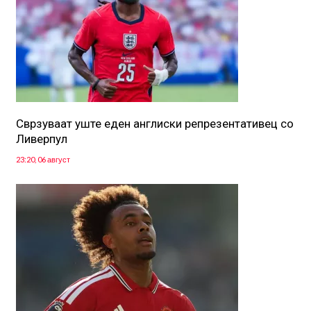
Сврзуваат уште еден англиски репрезентативец со
Ливерпул
23:20, 06 август