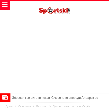
Зборови кои сите ги чекаа, Симеоне го спореди Алварез со
Гризман
Реал Мадрид ја прекинува потрагата по нов играч за врска
Дома
Останати
Ракомет
Бундеслигаш го сака Скубе!