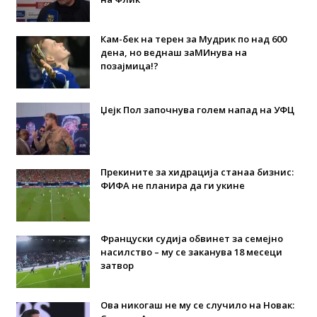
Кам-бек на терен за Мудрик по над 600
дена, но веднаш заМИнува на
позајмица!?
Џејк Пол започнува голем напад на УФЦ
Прекините за хидрација станаа бизнис:
ФИФА не планира да ги укине
Француски судија обвинет за семејно
насилство – му се заканува 18 месеци
затвор
Ова никогаш не му се случило на Новак: