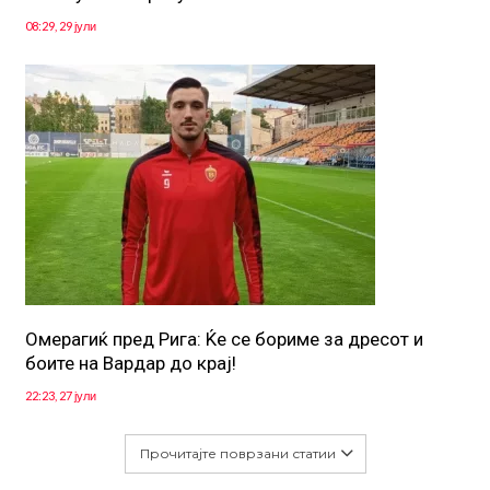
08:29, 29 јули
Омерагиќ пред Рига: Ќе се бориме за дресот и
боите на Вардар до крај!
22:23, 27 јули
Прочитајте поврзани статии