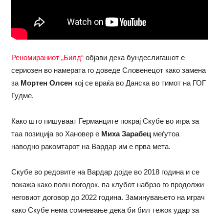
Реномираниот „Билд“
објави дека бундеслигашот е
сериозен во намерата го доведе Словенецот како замена
за
Мортен Олсен
кој се враќа во Данска во тимот на ГОГ
Гудме.
Како што пишуваат Германците покрај Скубе во игра за
таа позиција во Хановер е
Миха Зарабец
меѓутоа
наводно ракомтарот на Вардар им е прва мета.
Скубе во редовите на Вардар дојде во 2018 година и се
покажа како полн погодок, па клубот набрзо го продолжи
неговиот договор до 2022 година. Заминувањето на играч
како Скубе нема сомневање дека би бил тежок удар за