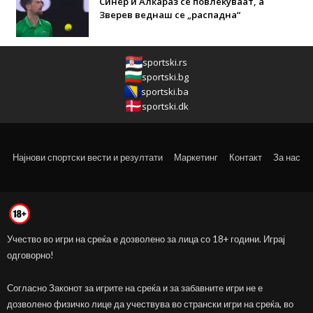
Синер и Алкараз се повлекуваат, а
Зверев веднаш се „распадна“
sportski.rs
sportski.bg
sportski.ba
sportski.dk
Најнови спортски вести и резултати
Маркетинг
Контакт
За нас
Учество во игри на среќа е дозволено за лица со 18+ години. Играј
одговорно!
Согласно Законот за игрите на среќа и за забавните игри не е
дозволено физичко лице да учествува во странски игри на среќа, во