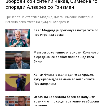
Зборови кои сите ги чекаа, Симеоне го
спореди Алварез со Гризман
Тренерот на Атлетико Мадрид, Диего Симеоне, повторно
истакна дека смета на Хулијан Алварез, и …
Реал Мадрид ја прекинува потрагата по
нов играч за врска
Мекгрегор успешно опериран: Коленото
е средено, се враќам посилен од кога
било
Ханси Флик не жали долго за Араухо,
туку брзо најде замена во англиската
Премиер лига
Играч на Барселона бесен го напушти
тренингот по срцепарателните зборови
на Флик